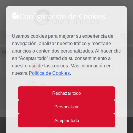
Configuración de Cookies
dominicos
Usamos cookies para mejorar su experiencia de
MENÚ
navegación, analizar nuestro tráfico y mostrarle
Predicación
anuncios o contenidos personalizados. Al hacer clic
en “Aceptar todo” usted da su consentimiento a
nuestro uso de las cookies. Más información en
L
M
X
J
V
S
D
nuestra
Política de Cookies
.
Mar
Evangelio del día
6
Rechazar todo
May
Tercera Semana de Pascua
2014
Personalizar
Aceptar todo