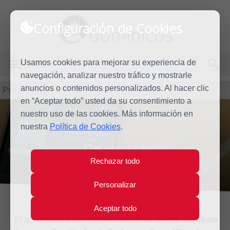
Configuración de Cookies
dominicos
Usamos cookies para mejorar su experiencia de
MENÚ
navegación, analizar nuestro tráfico y mostrarle
Predicación
anuncios o contenidos personalizados. Al hacer clic
en “Aceptar todo” usted da su consentimiento a
nuestro uso de las cookies. Más información en
nuestra
Política de Cookies
.
Podcast
Rechazar todo
Personalizar
Aceptar todo
El servicio de predicación en audio
se ofrece sin coste