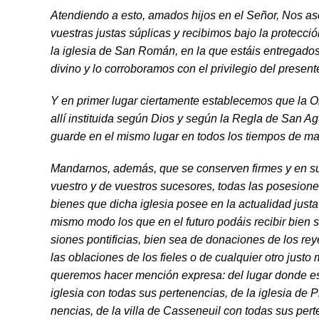
Atendiendo a esto, amados hijos en el Señor, Nos as
vuestras justas súplicas y recibimos bajo la protecci
la iglesia de San Román, en la que estáis entregados 
divino y lo corroboramos con el privilegio del presente
Y en primer lugar ciertamente establecemos que la O
allí instituida según Dios y según la Re­gla de San A
guarde en el mismo lugar en todos los tiempos de ma
Mandarnos, además, que se conserven firmes y en su 
vuestro y de vuestros sucesores, todas las po­sesione
bienes que dicha iglesia posee en la actualidad just
mismo modo los que en el futuro podáis recibir bien 
siones pontificias, bien sea de donaciones de los rey
las oblaciones de los fieles o de cualquier otro justo
queremos hacer mención ex­presa: del lugar donde e
iglesia con todas sus pertenencias, de la iglesia de P
nencias, de la villa de Casseneuil con todas sus pert