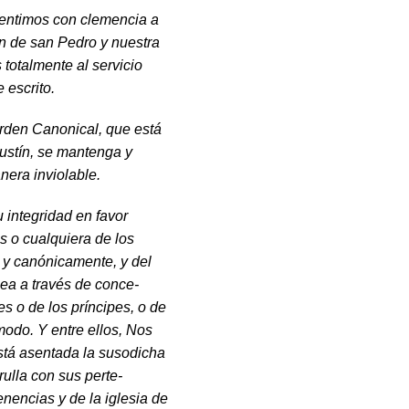
en­timos con clemencia a
ón de san Pedro y nuestra
totalmente al servicio
 escrito.
rden Canonical, que está
gustín, se mantenga y
nera inviolable.
inte­gridad en favor
s o cualquiera de los
a y canónicamente, y del
sea a través de conce­
es o de los príncipes, o de
 modo. Y entre ellos, Nos
stá asentada la susodicha
rulla con sus perte­
enencias y de la iglesia de