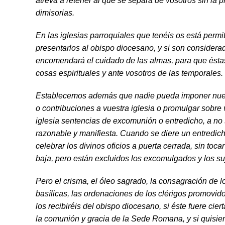
atreva a retener al que se separa de vosotros sin la p
dimisorias.
En las iglesias parroquiales que tenéis os está permi
presentarlos al obispo diocesano, y si son considera
encomendará el cuidado de las almas, para que ésta
cosas espirituales y ante vosotros de las temporales.
Establecemos además que nadie pueda imponer nuev
o contribuciones a vuestra iglesia o pro­mulgar sobr
iglesia sentencias de excomunión o entredicho, a no
razonable y manifiesta. Cuando se diere un entredich
celebrar los divinos oficios a puerta cerrada, sin toc
baja, pero están excluidos los exco­mulgados y los su
Pero el crisma, el óleo sagrado, la consagración de los
basílicas, las ordenaciones de los clérigos promovid
los recibiréis del obispo dio­cesano, si éste fuere cier
la comu­nión y gracia de la Sede Romana, y si quisier