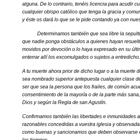
alguna. De lo contrario, tenéis licencia para acudir c
cualquier obispo católico que tenga la gracia y comu
y éste os dará lo que se le pide contando ya con nues
Determinamos también que sea libre la sepultura 
que nadie ponga obstáculos a quienes hayan resuelto 
movidos por devoción o lo haya expresado en su últ
enterrar allí los excomulgados o sujetos a entredicho.
A tu muerte ahora prior de dicho lugar o a la muerte 
sea nombrado superior antepuesta cual­quier clase de
ser que sea la persona que los frailes, de común acu
consenti­miento de la mayoría o de la parte más san
Dios y según la Regla de san Agustín.
Confirmamos también las libertades e inmunidades a
razonables concedidas a vuestra iglesia y observada
como buenas y sancio­namos que deben observarse e
los tiempos.