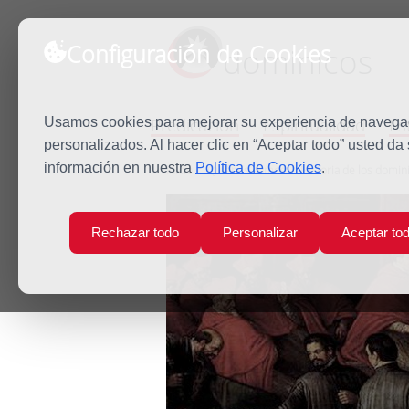
Configuración de Cookies
dominicos
Predicación
Espiritualidad
Es
Usamos cookies para mejorar su experiencia de navegaci
personalizados. Al hacer clic en “Aceptar todo” usted da
información en nuestra
Política de Cookies
.
Inicio
Quiénes somos
Historia de los domin
Rechazar todo
Personalizar
Aceptar to