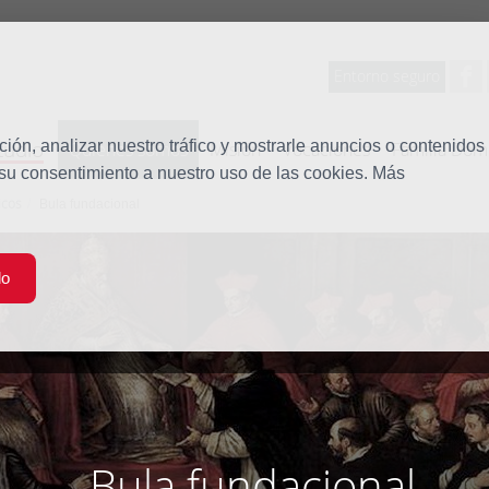
Entorno seguro
tudio
ón, analizar nuestro tráfico y mostrarle anuncios o contenidos
Quiénes somos
Misión
Vocaciones
Familia Dom
 su consentimiento a nuestro uso de las cookies. Más
icos
Bula fundacional
do
Bula fundacional