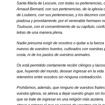
Santa María de Lescure, con todas su perte­nencias, 
Arnaud‑Bernard, con sus perte­nencias, de la iglesia 
de Loubens, con sus pertenencias, y los diezmos co
piadosa y providamente, por el venerable hermano nu
Toulouse, con el consentimiento de su capítulo, conf
letras de una manera plena.
Nadie presuma exigir de vosotros o quitar a la fuerza
nuevos de vuestros huertos, cultivados con vuestras
costa, ni de los pastos de vuestros animales.
Os está permitido ciertamente recibir clérigos y laicos 
que, huyendo del mundo, desean ingre­sar en la vida 
retenerlos entre vosotros sin ninguna contradicción.
Prohibimos, además, que ninguno de vuestros frailes
vuestra iglesia, se atreva a dejar vuestro grupo sin lic
que se trate de ingre­sar en una religión más austera