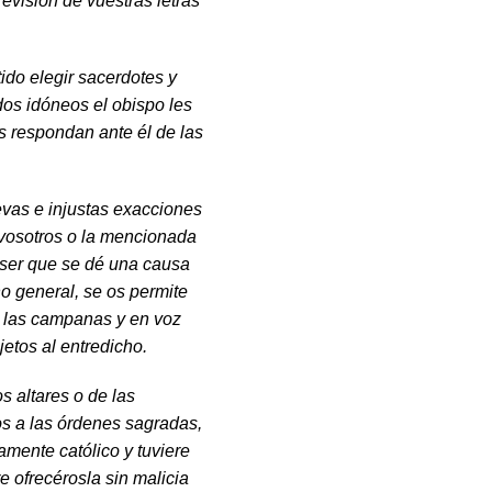
revisión de vuestras letras
tido elegir sacerdotes y
dos idóneos el obispo les
s respondan ante él de las
as e injustas exacciones
e vosotros o la mencionada
 ser que se dé una causa
o general, se os permite
ar las campanas y en voz
jetos al entredicho.
 al­tares o de las
os a las órdenes sagradas,
tamente católico y tuviere
e ofrecérosla sin malicia