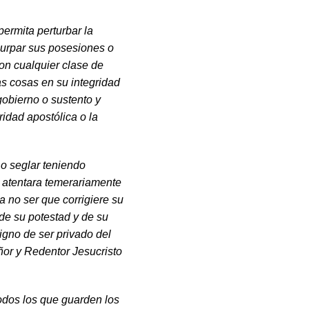
r­mita perturbar la
surpar sus posesiones o
con cualquier clase de
s cosas en su integridad
gobierno o sustento y
idad apostólica o la
o se­glar teniendo
, atentara temerariamente
 no ser que corrigiere su
 de su potestad y de su
digno de ser privado del
ñor y Redentor Jesucristo
odos los que guarden los