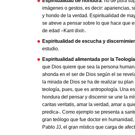
Espiritualidad de hondura
: no de pura su
imágenes o gestos, es decir: apariencias, s
y hondo de la verdad. Espiritualidad de may
se atreve a pensar sobre lo que hace que e
de edad –Kant dixit-.
Espiritualidad de escucha y discernimie
estudio.
Espiritualidad alimentada por la Teología
que Dios quiere que sea la persona humana
ahonda en el ser de Dios según el se revel
la mirada de Dios se ha de realizar su plan
teología, pues, que es antropología. Una esp
hondura del pensar y discernir se une la mís
caritas veritatis, amar la verdad, amar a qu
predica-. Como ejemplo se presenta a sant
gran teólogo que fue doctor en humanidad,
Pablo JJ, el gran místico que carga de afect