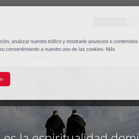
Entorno seguro
tudio
ón, analizar nuestro tráfico y mostrarle anuncios o contenidos
Quiénes somos
Misión
Vocaciones
Familia Dom
 su consentimiento a nuestro uso de las cookies. Más
na
¿Cómo es la espiritualidad dominicana?
do
es la espiritualidad dom