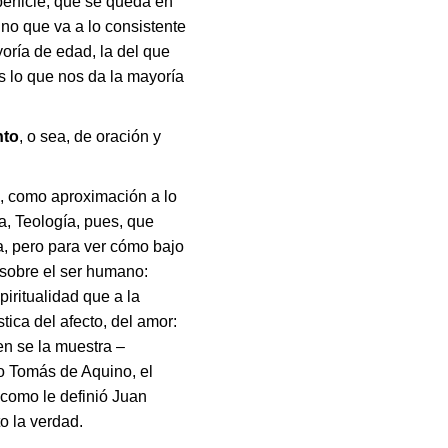
perficie, que se queda en
ino que va a lo consistente
oría de edad, la del que
s lo que nos da la mayoría
nto
, o sea, de oración y
, como aproximación a lo
, Teología, pues, que
a, pero para ver cómo bajo
 sobre el ser humano:
iritualidad que a la
tica del afecto, del amor:
ien se la muestra –
o Tomás de Aquino, el
 como le definió Juan
o la verdad.