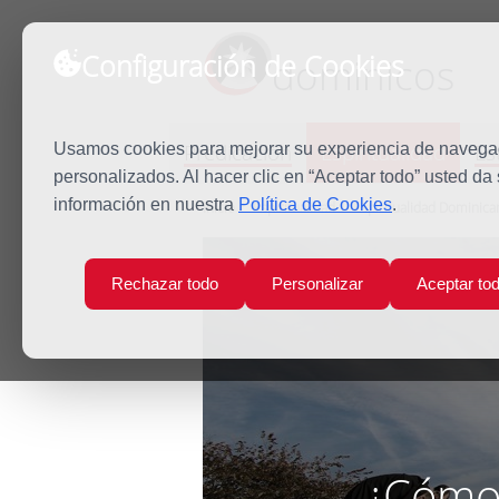
Configuración de Cookies
dominicos
Predicación
Espiritualidad
Es
Usamos cookies para mejorar su experiencia de navegaci
personalizados. Al hacer clic en “Aceptar todo” usted da
información en nuestra
Política de Cookies
.
Inicio
Espiritualidad
Espiritualidad Dominica
Rechazar todo
Personalizar
Aceptar to
¿Cómo 