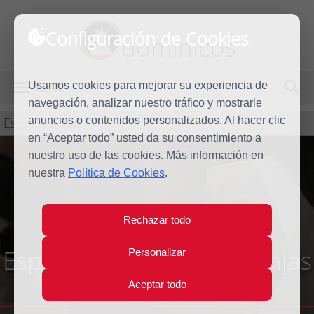
Configuración de Cookies
dominicos
Usamos cookies para mejorar su experiencia de
MENÚ
navegación, analizar nuestro tráfico y mostrarle
Espiritualidad
anuncios o contenidos personalizados. Al hacer clic
en “Aceptar todo” usted da su consentimiento a
nuestro uso de las cookies. Más información en
nuestra
Política de Cookies
.
Rechazar todo
Espiritualidad de las monjas
Personalizar
contemplativas
Aceptar todo