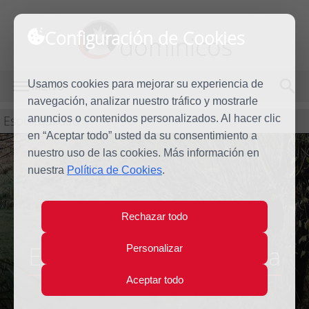
Configuración de Cookies
dominicos
Usamos cookies para mejorar su experiencia de
MENÚ
navegación, analizar nuestro tráfico y mostrarle
Espiritualidad
anuncios o contenidos personalizados. Al hacer clic
en “Aceptar todo” usted da su consentimiento a
nuestro uso de las cookies. Más información en
nuestra
Política de Cookies
.
Rechazar todo
Escuela Mística Renana
Personalizar
Aceptar todo