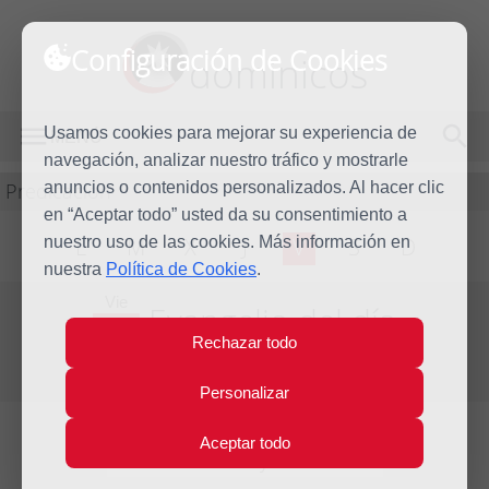
Configuración de Cookies
dominicos
Usamos cookies para mejorar su experiencia de
MENÚ
navegación, analizar nuestro tráfico y mostrarle
Predicación
anuncios o contenidos personalizados. Al hacer clic
en “Aceptar todo” usted da su consentimiento a
nuestro uso de las cookies. Más información en
L
M
X
J
V
S
D
nuestra
Política de Cookies
.
Vie
Evangelio del día
16
Rechazar todo
May
Cuarta Semana de Pascua
2014
Personalizar
Aceptar todo
Lecturas del día y comentario