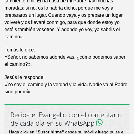
también en mí. En la casa de mi Padre hay muchas
moradas; si no, os lo habría dicho, porque me voy a
prepararos un lugar. Cuando vaya y os prepare un lugar,
volveré y os llevaré conmigo, para que donde estoy yo
estéis también vosotros. Y adonde yo voy, ya sabéis el
camino».
Tomás le dice:
«Señor, no sabemos adónde vas, ¿cómo podemos saber
el camino?».
Jesús le responde:
«Yo soy el camino y la verdad y la vida. Nadie va al Padre
sino por mí».
Reciba el Evangelio con el comentario
de cada día en su WhatsApp
Haga click en
"Suscribirme"
desde su móvil y luego pulse el