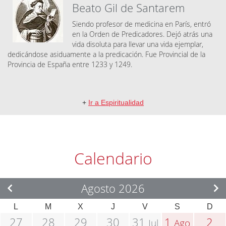
Beato Gil de Santarem
Siendo profesor de medicina en París, entró
en la Orden de Predicadores. Dejó atrás una
vida disoluta para llevar una vida ejemplar,
dedicándose asiduamente a la predicación. Fue Provincial de la
Provincia de España entre 1233 y 1249.
+
Ir a Espiritualidad
Calendario
Agosto 2026
L
M
X
J
V
S
D
27
28
29
30
31
1
2
Jul
Ago