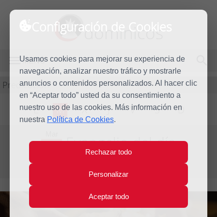
Configuración de Cookies
dominicos
Usamos cookies para mejorar su experiencia de
MENÚ
navegación, analizar nuestro tráfico y mostrarle
Predicación
anuncios o contenidos personalizados. Al hacer clic
en “Aceptar todo” usted da su consentimiento a
nuestro uso de las cookies. Más información en
L
M
X
J
V
S
D
nuestra
Política de Cookies
.
Mar
Evangelio del día
6
Rechazar todo
May
Tercera Semana de Pascua
2025
Personalizar
Aceptar todo