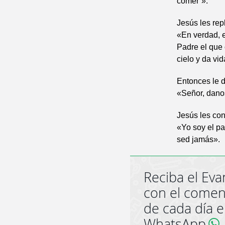
comer”».
Jesús les repl
«En verdad, e
Padre el que 
cielo y da vi
Entonces le d
«Señor, dano
Jesús les con
«Yo soy el pa
sed jamás».
Reciba el Eva
con el comen
de cada día 
WhatsApp