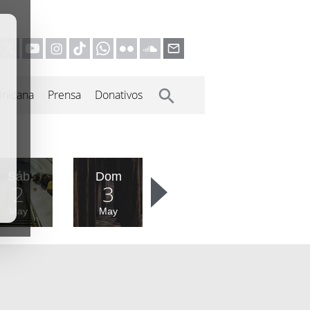
inicana
Prensa
Donativos
Sáb
Dom
2
3
May
May