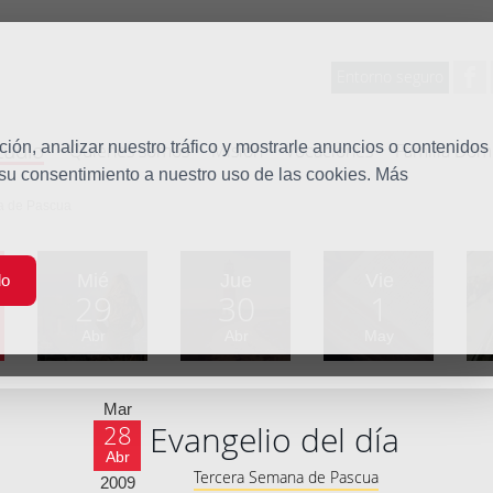
Entorno seguro
tudio
ón, analizar nuestro tráfico y mostrarle anuncios o contenidos
Quiénes somos
Misión
Vocaciones
Familia Dom
 su consentimiento a nuestro uso de las cookies. Más
a de Pascua
Mié
Jue
Vie
do
29
30
1
Abr
Abr
May
Mar
Evangelio del día
28
Abr
Tercera Semana de Pascua
2009