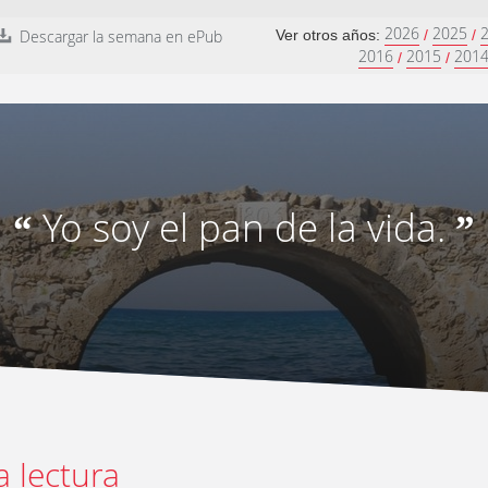
2026
2025
Descargar la semana en ePub
Ver otros años:
/
/
2016
2015
201
/
/
Yo soy el pan de la vida.
“
”
a lectura