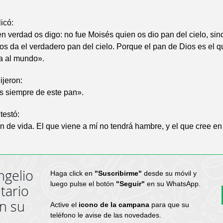
icó:
n verdad os digo: no fue Moisés quien os dio pan del cielo, sin
os da el verdadero pan del cielo. Porque el pan de Dios es el q
da al mundo».
ijeron:
s siempre de este pan».
testó:
n de vida. El que viene a mí no tendrá hambre, y el que cree en
ngelio
Haga click en
"Suscribirme"
desde su móvil y
luego pulse el botón
"Seguir"
en su WhatsApp.
tario
en su
Active el
icono de la campana
para que su
teléfono le avise de las novedades.