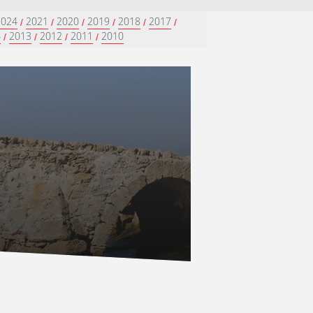
2024
2021
2020
2019
2018
2017
/
/
/
/
/
/
4
2013
2012
2011
2010
/
/
/
/