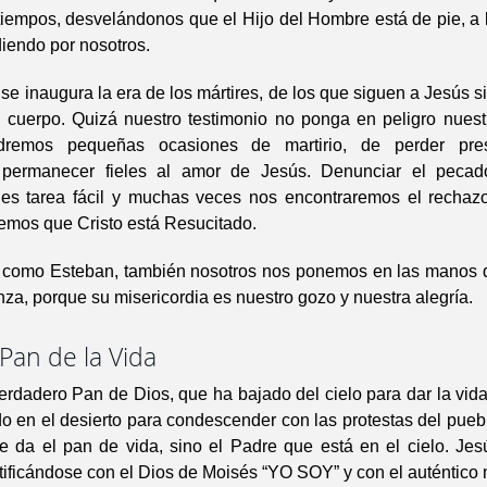
tiempos, desvelándonos que el Hijo del Hombre está de pie, a
diendo por nosotros.
e inaugura la era de los mártires, de los que siguen a Jesús s
 cuerpo. Quizá nuestro testimonio no ponga en peligro nuestra
dremos pequeñas ocasiones de martirio, de perder prest
a permanecer fieles al amor de Jesús. Denunciar el pecad
es tarea fácil y muchas veces nos encontraremos el rechaz
emos que Cristo está Resucitado.
como Esteban, también nosotros nos ponemos en las manos 
nza, porque su misericordia es nuestro gozo y nuestra alegría.
 Pan de la Vida
erdadero Pan de Dios, que ha bajado del cielo para dar la vid
 en el desierto para condescender con las protestas del pueb
e da el pan de vida, sino el Padre que está en el cielo. Jes
tificándose con el Dios de Moisés “YO SOY” y con el auténtico