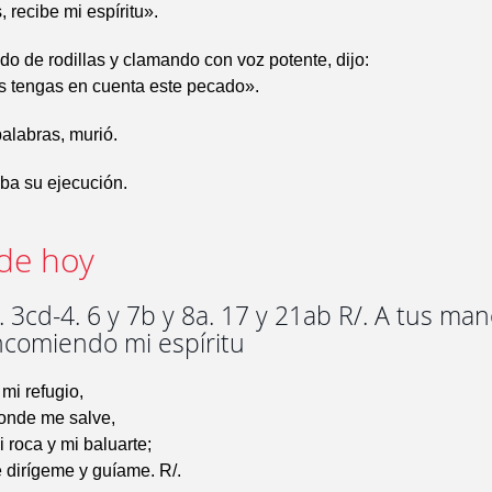
 recibe mi espíritu».
o de rodillas y clamando con voz potente, dijo:
s tengas en cuenta este pecado».
palabras, murió.
ba su ejecución.
de hoy
 3cd-4. 6 y 7b y 8a. 17 y 21ab R/. A tus man
ncomiendo mi espíritu
 mi refugio,
donde me salve,
i roca y mi baluarte;
 dirígeme y guíame. R/.