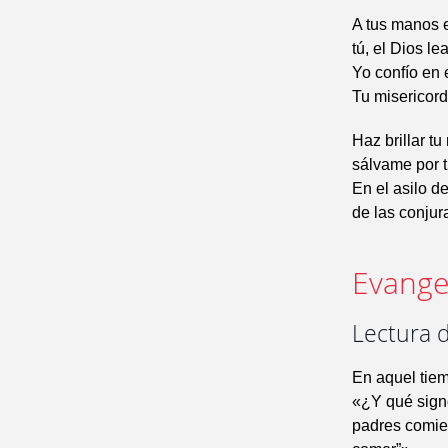
A tus manos 
tú, el Dios lea
Yo confío en 
Tu misericord
Haz brillar tu
sálvame por t
En el asilo d
de las conjur
Evangel
Lectura d
En aquel tiem
«¿Y qué sign
padres comier