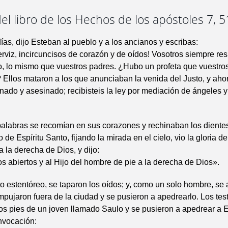
el libro de los Hechos de los apóstoles 7, 5
ías, dijo Esteban al pueblo y a los ancianos y escribas:
rviz, incircuncisos de corazón y de oídos! Vosotros siempre resi
o, lo mismo que vuestros padres. ¿Hubo un profeta que vuestro
 Ellos mataron a los que anunciaban la venida del Justo, y ahor
onado y asesinado; recibisteis la ley por mediación de ángeles y
alabras se recomían en sus corazones y rechinaban los dientes
 de Espíritu Santo, fijando la mirada en el cielo, vio la gloria de
a la derecha de Dios, y dijo:
os abiertos y al Hijo del hombre de pie a la derecha de Dios».
o estentóreo, se taparon los oídos; y, como un solo hombre, se
empujaron fuera de la ciudad y se pusieron a apedrearlo. Los tes
os pies de un joven llamado Saulo y se pusieron a apedrear a 
invocación: