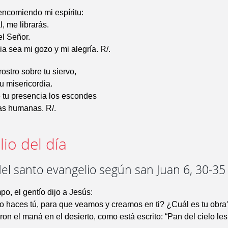
encomiendo mi espíritu:
l, me librarás.
el Señor.
ia sea mi gozo y mi alegría. R/.
 rostro sobre tu siervo,
u misericordia.
e tu presencia los escondes
as humanas. R/.
io del día
el santo evangelio según san Juan 6, 30-35
po, el gentío dijo a Jesús:
o haces tú, para que veamos y creamos en ti? ¿Cuál es tu obra
on el maná en el desierto, como está escrito: “Pan del cielo les