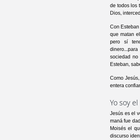
de todos los 
Dios, interce
Con Esteban s
que matan el
pero sí ten
dinero...par
sociedad no 
Esteban, sab
Como Jesús, 
entera confia
Yo soy el
Jesús es el v
maná fue dado
Moisés el qu
discurso iden