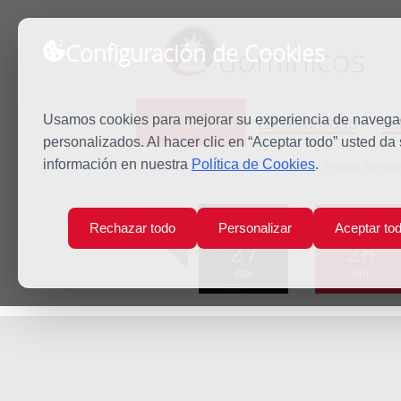
Configuración de Cookies
dominicos
Predicación
Espiritualidad
Es
Usamos cookies para mejorar su experiencia de navegaci
personalizados. Al hacer clic en “Aceptar todo” usted da
información en nuestra
Política de Cookies
.
Inicio
Predicación
Martes de la Tercera Seman
Lun
Mar
Rechazar todo
Personalizar
Aceptar to
27
28
Abr
Abr