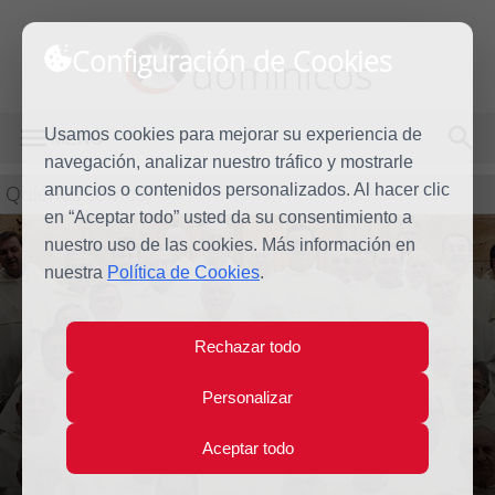
Configuración de Cookies
dominicos
Usamos cookies para mejorar su experiencia de
MENÚ
navegación, analizar nuestro tráfico y mostrarle
Quiénes somos
anuncios o contenidos personalizados. Al hacer clic
en “Aceptar todo” usted da su consentimiento a
nuestro uso de las cookies. Más información en
nuestra
Política de Cookies
.
Rechazar todo
Dominicos España
Personalizar
Aceptar todo