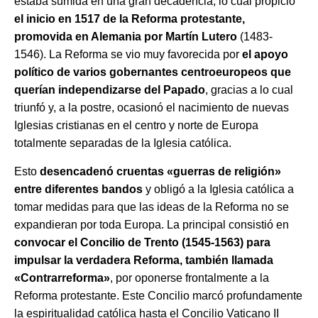
estaba sumida en una gran decadencia, lo cual propició
el inicio en 1517 de la Reforma protestante,
promovida en Alemania por Martín Lutero
(1483-
1546). La Reforma se vio muy favorecida por
el apoyo
político de varios gobernantes centroeuropeos que
querían independizarse del Papado
, gracias a lo cual
triunfó y, a la postre, ocasionó el nacimiento de nuevas
Iglesias cristianas en el centro y norte de Europa
totalmente separadas de la Iglesia católica.
Esto
desencadenó cruentas «guerras de religión»
entre diferentes bandos
y obligó a la Iglesia católica a
tomar medidas para que las ideas de la Reforma no se
expandieran por toda Europa. La principal consistió en
convocar el Concilio de Trento (1545-1563) para
impulsar la verdadera Reforma, también llamada
«Contrarreforma»
, por oponerse frontalmente a la
Reforma protestante. Este Concilio marcó profundamente
la espiritualidad católica hasta el Concilio Vaticano II