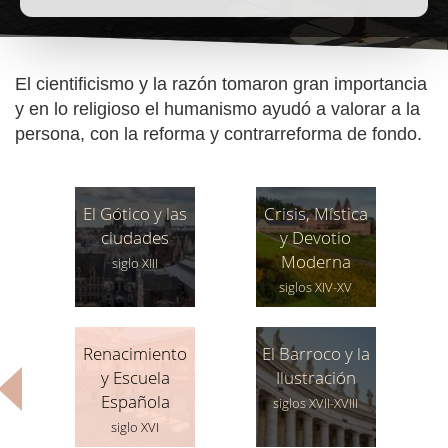
El cientificismo y la razón tomaron gran importancia
y en lo religioso el humanismo ayudó a valorar a la
persona, con la reforma y contrarreforma de fondo.
El Gótico y las
Crisis, Mística
ciudades
y Devotio
Moderna
siglo XIII
siglos XIV-XV
Renacimiento
El Barroco y la
y Escuela
Ilustración
Española
siglos XVII-XVIII
siglo XVI