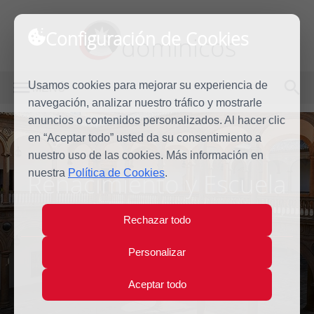
Configuración de Cookies
dominicos
Usamos cookies para mejorar su experiencia de
MENÚ
navegación, analizar nuestro tráfico y mostrarle
anuncios o contenidos personalizados. Al hacer clic
en “Aceptar todo” usted da su consentimiento a
nuestro uso de las cookies. Más información en
nuestra
Política de Cookies
.
Renacimiento y Escuela
Española
/ siglo XVI
Rechazar todo
Personalizar
Aceptar todo