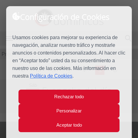
Configuración de Cookies
dominicos
Usamos cookies para mejorar su experiencia de
MENÚ
navegación, analizar nuestro tráfico y mostrarle
Predicación
anuncios o contenidos personalizados. Al hacer clic
en “Aceptar todo” usted da su consentimiento a
nuestro uso de las cookies. Más información en
L
M
X
J
V
S
D
nuestra
Política de Cookies
.
Sáb
Evangelio del día
19
Rechazar todo
Dic
Tercera semana de Adviento
2009
Personalizar
Aceptar todo