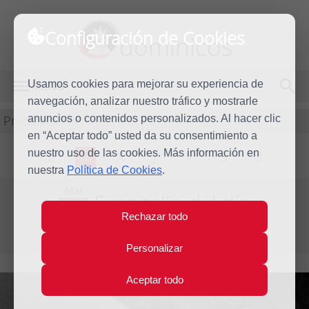
Configuración de Cookies
dominicos
Usamos cookies para mejorar su experiencia de
MENÚ
navegación, analizar nuestro tráfico y mostrarle
Predicación
anuncios o contenidos personalizados. Al hacer clic
en “Aceptar todo” usted da su consentimiento a
nuestro uso de las cookies. Más información en
L
M
X
J
V
S
D
nuestra
Política de Cookies
.
Mar
Evangelio del día
19
Rechazar todo
Dic
Tercera semana de Adviento
2017
Personalizar
Aceptar todo