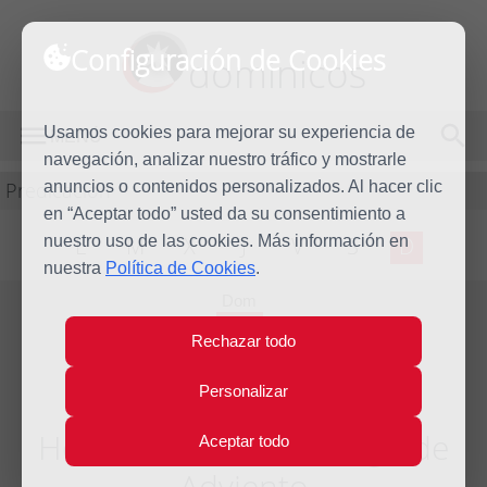
Configuración de Cookies
dominicos
Usamos cookies para mejorar su experiencia de
MENÚ
navegación, analizar nuestro tráfico y mostrarle
Predicación
anuncios o contenidos personalizados. Al hacer clic
en “Aceptar todo” usted da su consentimiento a
nuestro uso de las cookies. Más información en
L
M
X
J
V
S
D
nuestra
Política de Cookies
.
Dom
20
Rechazar todo
Dic
2009
Personalizar
Homilía Cuarto Domingo de
Aceptar todo