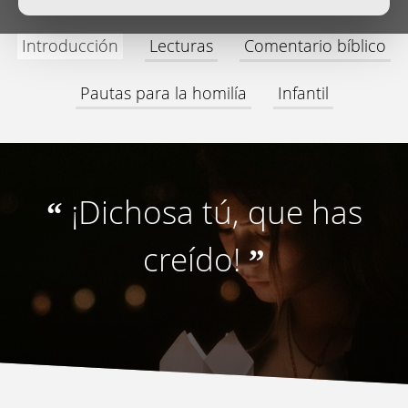
Introducción
Lecturas
Comentario bíblico
Pautas para la homilía
Infantil
¡Dichosa tú, que has
“
creído!
”