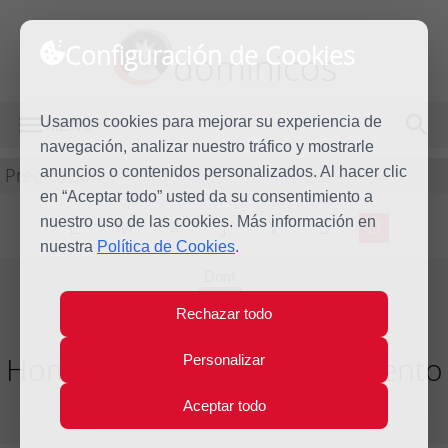
Configuración de Cookies
dominicos
Usamos cookies para mejorar su experiencia de
MENÚ
navegación, analizar nuestro tráfico y mostrarle
Predicación
anuncios o contenidos personalizados. Al hacer clic
en “Aceptar todo” usted da su consentimiento a
nuestro uso de las cookies. Más información en
L
M
X
J
V
S
D
nuestra
Política de Cookies
.
Dom
19
Rechazar todo
Dic
2021
Homilía IV Domingo de Adviento
Personalizar
Aceptar todo
Año litúrgico 2021 - 2022 - (Ciclo C)