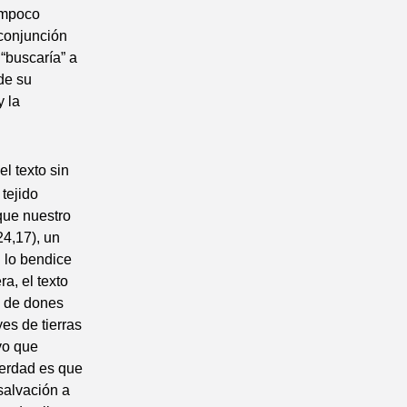
tampoco
conjunción
“buscaría” a
sde su
y la
l texto sin
tejido
que nuestro
4,17), un
: lo bendice
a, el texto
s de dones
es de tierras
uvo que
verdad es que
salvación a