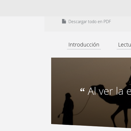
Descargar todo en PDF
Introducción
Lectu
Al ver la
“