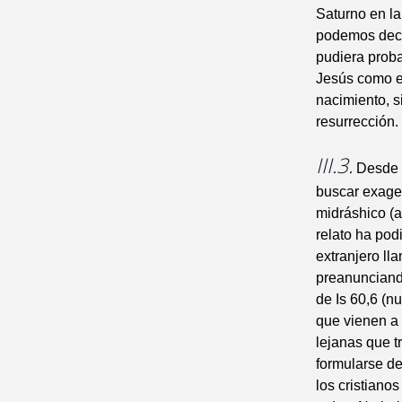
Saturno en la
podemos deci
pudiera proba
Jesús como el
nacimiento, s
resurrección.
III.3.
Desde e
buscar exager
midráshico (a
relato ha pod
extranjero ll
preanunciando
de Is 60,6 (n
que vienen a 
lejanas que tr
formularse de
los cristiano