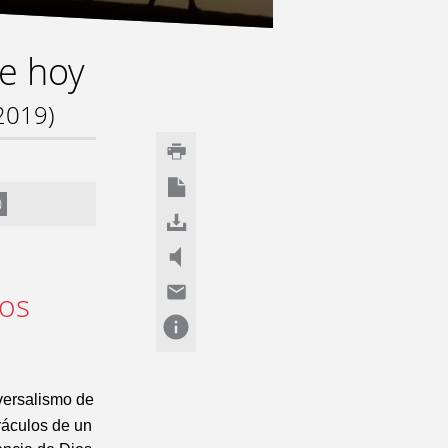
de hoy
2019)
)
los
niversalismo de
oráculos de un