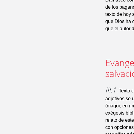
de los pagano
texto de hoy 
que Dios ha d
que el autor 
Evangel
salvac
III.1.
Texto c
adjetivos se 
(magoi, en gr
exégesis bíbl
relato de est
con opciones