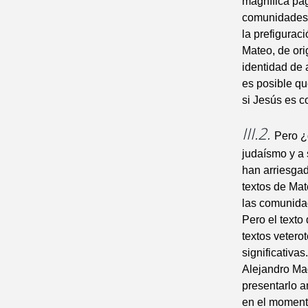
magnífica pág
comunidades c
la prefigura
Mateo, de ori
identidad de 
es posible qu
si Jesús es c
III.2.
Pero ¿
judaísmo y a 
han arriesgad
textos de Mat
las comunidad
Pero el texto
textos vetero
significativa
Alejandro Mag
presentarlo 
en el momento