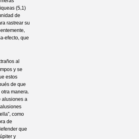
rimeras
iqueas (5,1)
unidad de
ra rastrear su
ientemente,
a-efecto, que
traños al
iempos y se
ue estos
spués de que
 otra manera.
e alusiones a
 alusiones
rella”, como
ora de
defender que
piter y