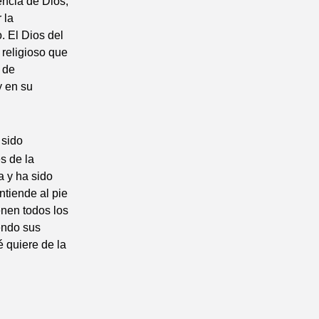
encia de Dios,
 la
. El Dios del
 religioso que
 de
y en su
 sido
s de la
a y ha sido
ntiende al pie
enen todos los
yendo sus
 quiere de la