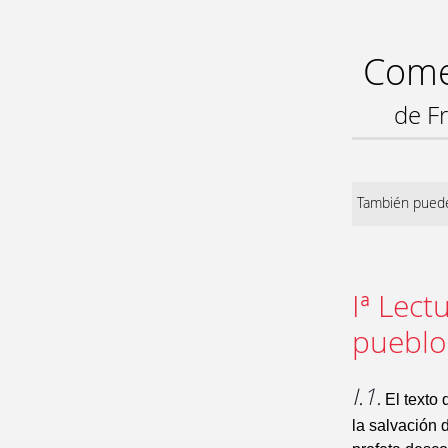
Comen
de F
También puede
Iª Lect
pueblo
I.1.
El texto d
la salvación d