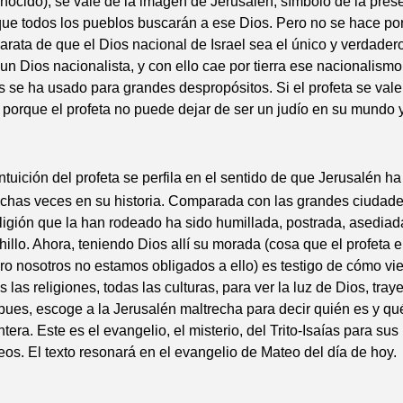
nocido), se vale de la imagen de Jerusalén, símbolo de la pres
que todos los pueblos buscarán a ese Dios. Pero no se hace por
arata de que el Dios nacional de Israel sea el único y verdadero
 un Dios nacionalista, y con ello cae por tierra ese nacionalismo
se ha usado para grandes despropósitos. Si el profeta se vale
 porque el profeta no puede dejar de ser un judío en su mundo 
intuición del profeta se perfila en el sentido de que Jerusalén ha
chas veces en su historia. Comparada con las grandes ciudade
religión que la han rodeado ha sido humillada, postrada, asediad
illo. Ahora, teniendo Dios allí su morada (cosa que el profeta e
pero nosotros no estamos obligados a ello) es testigo de cómo vi
 las religiones, todas las culturas, para ver la luz de Dios, tra
pues, escoge a la Jerusalén maltrecha para decir quién es y qué
era. Este es el evangelio, el misterio, del Trito-Isaías para sus
s. El texto resonará en el evangelio de Mateo del día de hoy.