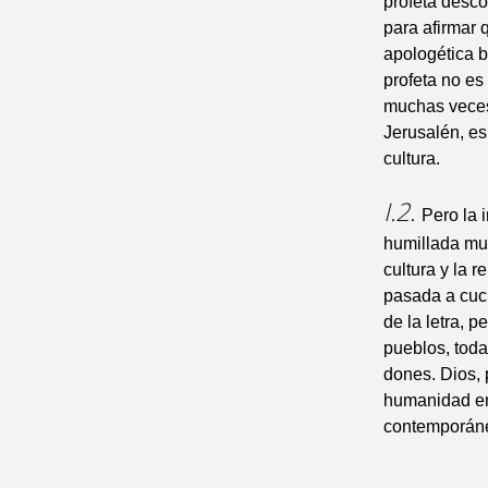
profeta desco
para afirmar 
apologética b
profeta no es
muchas veces 
Jerusalén, es
cultura.
I.2.
Pero la 
humillada mu
cultura y la 
pasada a cuch
de la letra, 
pueblos, todas
dones. Dios, 
humanidad ent
contemporáneo