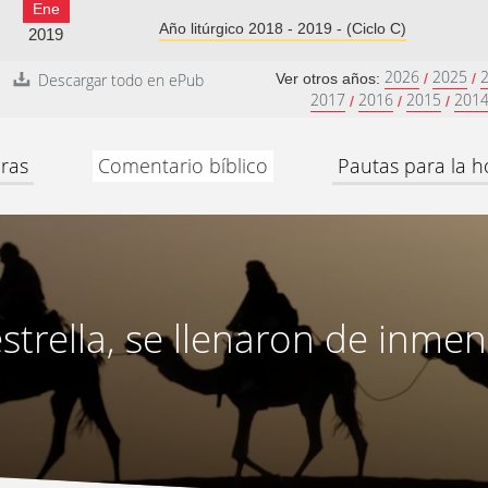
Ene
Año litúrgico 2018 - 2019 - (Ciclo C)
2019
2026
2025
Descargar todo en ePub
Ver otros años:
/
/
2017
2016
2015
201
/
/
/
ras
Comentario bíblico
Pautas para la h
 estrella, se llenaron de inmen