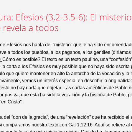
tura: Efesios (3,2-3.5-6): El misteri
 revela a todos
 de Efesios nos habla del “misterio” que le ha sido encomendad
leve a todos los pueblos, a los paganos, a los gentiles (diríamos
 ¿Cómo es posible? El texto es un texto paulino, una “confesión”
n la carta a los Efesios es muy posible que no haya sido escrita p
ulo que quiere mantener en alto la antorcha de la vocación y la 
tivamente, vemos un interés especial en describir la originalida
 esto no hay nada que objetar. Las cartas auténticas de Pablo n
or pasiva, que esta ha sido la vocación y la historia de Pablo, p
“en Cristo”.
a del “don de la gracia”, de una “revelación” que ha recibido el 
si comparamos nuestro texto con Gal 1,12.16. Aquí se refiere al
punto focal de esta iniciativa divina. Dios lo ha llamado para 