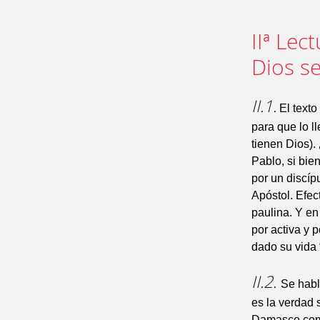
IIª Lec
Dios se
II.1.
El texto
para que lo l
tienen Dios).
Pablo, si bie
por un discíp
Apóstol. Efec
paulina. Y en
por activa y p
dado su vida 
II.2.
Se habl
es la verdad 
Damasco como 