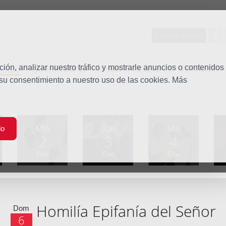
Entorno seguro
tudio
ón, analizar nuestro tráfico y mostrarle anuncios o contenidos
Quiénes somos
Misión
Vocaciones
Familia Dom
 su consentimiento a nuestro uso de las cookies. Más
Mié
Jue
Vie
do
2
3
4
Ene
Ene
Ene
Homilía Epifanía del Señor
Dom
6