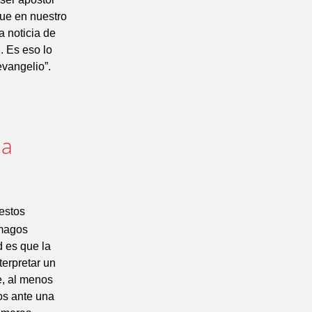
que en nuestro
a noticia de
. Es eso lo
evangelio”.
la
 estos
 magos
d es que la
erpretar un
e, al menos
os ante una