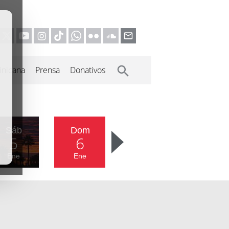
inicana
Prensa
Donativos
Sáb
Dom
5
6
Ene
Ene