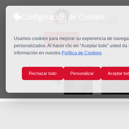
Configuración de Cookies
dominicos
Predicación
Espiritualidad
Es
Usamos cookies para mejorar su experiencia de navegaci
personalizados. Al hacer clic en “Aceptar todo” usted da
información en nuestra
Política de Cookies
.
Inicio
Predicación
Epifanía del Señor
Lun
Mar
Rechazar todo
Personalizar
Aceptar to
31
1
Dic
Ene