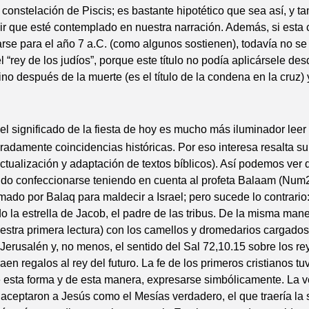
 constelación de Piscis; es bastante hipotético que sea así, y 
r que esté contemplado en nuestra narración. Además, si esta 
rse para el año 7 a.C. (como algunos sostienen), todavía no se 
 “rey de los judíos”, porque este título no podía aplicársele de
ino después de la muerte (es el título de la condena en la cruz) 
l significado de la fiesta de hoy es mucho más iluminador leer e
adamente coincidencias históricas. Por eso interesa resalta su 
ctualización y adaptación de textos bíblicos). Así podemos ver 
ido confeccionarse teniendo en cuenta al profeta Balaam (Num2
amado por Balaq para maldecir a Israel; pero sucede lo contrario
 la estrella de Jacob, el padre de las tribus. De la misma maner
uestra primera lectura) con los camellos y dromedarios cargado
Jerusalén y, no menos, el sentido del Sal 72,10.15 sobre los rey
aen regalos al rey del futuro. La fe de los primeros cristianos t
 esta forma y de esta manera, expresarse simbólicamente. La 
s aceptaron a Jesús como el Mesías verdadero, el que traería la 