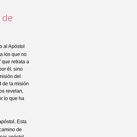
o de
o al Apóstol
 a los que no
 que retrata a
or él, sino
misión del
d de la misión
os revelan,
or lo que ha
apóstol. Esta
 camino de
ser apóstol