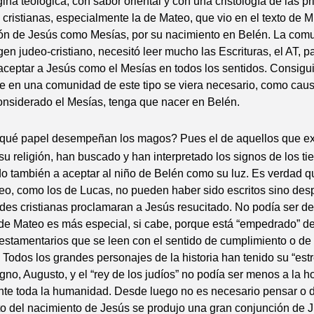
ina teológica, con sabor oriental y con una cristología de las p
ristianas, especialmente la de Mateo, que vio en el texto de M
ción de Jesús como Mesías, por su nacimiento en Belén. La com
gen judeo-cristiano, necesitó leer mucho las Escrituras, el AT, pa
aceptar a Jesús como el Mesías en todos los sentidos. Consigu
e en una comunidad de este tipo se viera necesario, como caus
onsiderado el Mesías, tenga que nacer en Belén.
qué papel desempeñan los magos? Pues el de aquellos que ex
su religión, han buscado y han interpretado los signos de los t
o también a aceptar al niño de Belén como su luz. Es verdad q
eo, como los de Lucas, no pueden haber sido escritos sino de
es cristianas proclamaran a Jesús resucitado. No podía ser de
 de Mateo es más especial, si cabe, porque está “empedrado” d
testamentarios que se leen con el sentido de cumplimiento o de
s. Todos los grandes personajes de la historia han tenido su “est
no, Augusto, y el “rey de los judíos” no podía ser menos a la h
ante toda la humanidad. Desde luego no es necesario pensar o 
 del nacimiento de Jesús se produjo una gran conjunción de Jú