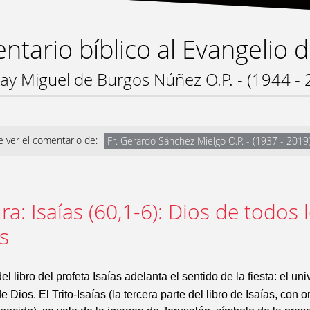
tario bíblico al Evangelio 
ray Miguel de Burgos Núñez O.P. - (1944 - 
 ver el comentario de:
Fr. Gerardo Sánchez Mielgo O.P. - (1937 - 2019
ura: Isaías (60,1-6): Dios de todos 
s
el libro del profeta Isaías adelanta el sentido de la fiesta: el u
e Dios. El Trito-Isaías (la tercera parte del libro de Isaías, con 