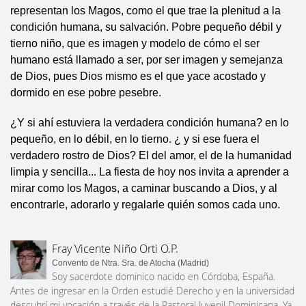
representan los Magos, como el que trae la plenitud a la
condición humana, su salvación. Pobre pequeño débil y
tierno niño, que es imagen y modelo de cómo el ser
humano está llamado a ser, por ser imagen y semejanza
de Dios, pues Dios mismo es el que yace acostado y
dormido en ese pobre pesebre.
¿Y si ahí estuviera la verdadera condición humana? en lo
pequeño, en lo débil, en lo tierno. ¿ y si ese fuera el
verdadero rostro de Dios? El del amor, el de la humanidad
limpia y sencilla... La fiesta de hoy nos invita a aprender a
mirar como los Magos, a caminar buscando a Dios, y al
encontrarle, adorarlo y regalarle quién somos cada uno.
Fray Vicente Niño Orti O.P.
Convento de Ntra. Sra. de Atocha (Madrid)
Soy sacerdote dominico nacido en Córdoba, España.
Antes de ingresar en la Orden estudié Derecho y en la universidad
descubrí mi vocación a través de la Pastoral Juvenil Dominicana. Ya