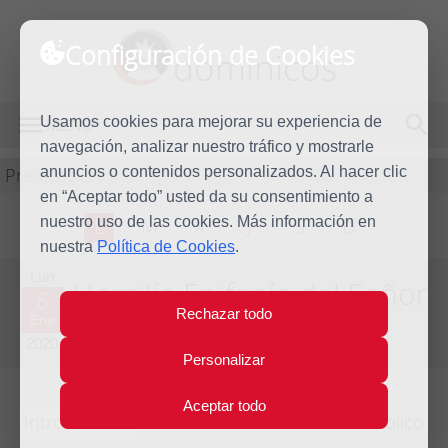
Configuración de Cookies
dominicos
Usamos cookies para mejorar su experiencia de
MENÚ
navegación, analizar nuestro tráfico y mostrarle
Predicación
anuncios o contenidos personalizados. Al hacer clic
en “Aceptar todo” usted da su consentimiento a
nuestro uso de las cookies. Más información en
L
M
X
J
S
D
nuestra
Política de Cookies
.
Lun
Homilía Epifanía del Señor
6
Rechazar todo
Ene
Año litúrgico 2019 - 2020 - (Ciclo A)
2020
Personalizar
Aceptar todo
Introducción
Lecturas
Comentario bíblico