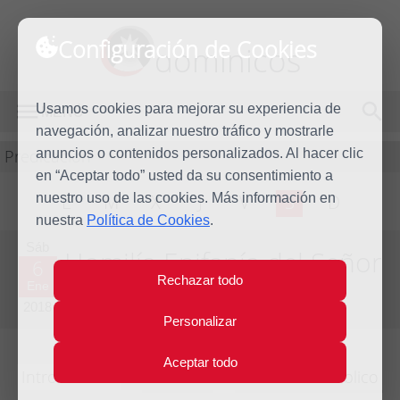
Configuración de Cookies
dominicos
Usamos cookies para mejorar su experiencia de
MENÚ
navegación, analizar nuestro tráfico y mostrarle
Predicación
anuncios o contenidos personalizados. Al hacer clic
en “Aceptar todo” usted da su consentimiento a
nuestro uso de las cookies. Más información en
L
M
X
J
V
S
D
nuestra
Política de Cookies
.
Sáb
Homilía Epifanía del Señor
6
Rechazar todo
Ene
Año litúrgico 2017 - 2018 - (Ciclo B)
2018
Personalizar
Aceptar todo
Introducción
Lecturas
Comentario bíblico