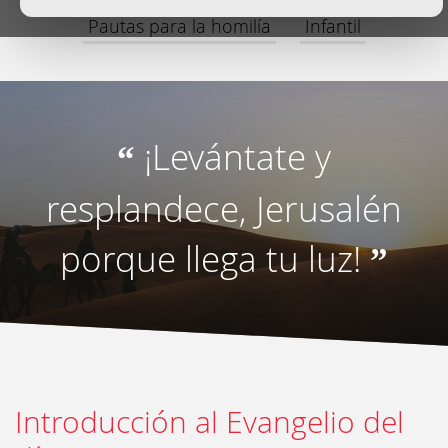
Pautas para la homilía
Infantil
¡Levántate y
“
resplandece, Jerusalén
porque llega tu luz!
”
Introducción al Evangelio del