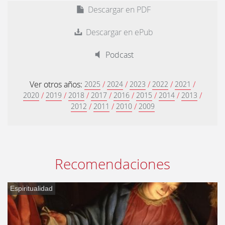
Descargar en PDF
Descargar en ePub
Podcast
Ver otros años:
/
/
/
/
/
2025
2024
2023
2022
2021
/
/
/
/
/
/
/
/
2020
2019
2018
2017
2016
2015
2014
2013
/
/
/
2012
2011
2010
2009
Recomendaciones
Espiritualidad