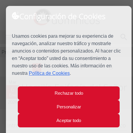
Configuración de Cookies
dominicos
Usamos cookies para mejorar su experiencia de
MENÚ
navegación, analizar nuestro tráfico y mostrarle
Predicación
anuncios o contenidos personalizados. Al hacer clic
en “Aceptar todo” usted da su consentimiento a
nuestro uso de las cookies. Más información en
L
M
X
J
V
S
D
nuestra
Política de Cookies
.
Mar
Homilía Epifanía del Señor
6
Rechazar todo
Ene
Año litúrgico 2025 - 2026 - (Ciclo A)
2026
Personalizar
Aceptar todo
Introducción
Lecturas
Comentario bíblico