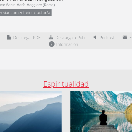
nto Santa María Maggiore (Roma)
Enviar comentario al autor/a
Descargar PDF
Descargar ePub
Podcast
En
Información
Espiritualidad