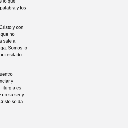
s lo que
palabra y los
Cristo y con
a que no
a sale al
lega. Somos lo
 necesitado
uentro
nciar y
liturgia es
 en su ser y
Cristo se da