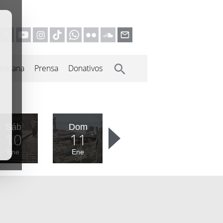
inicana
Prensa
Donativos
Sáb
Dom
10
11
Ene
Ene