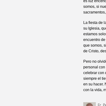
es luz encend
somos, si nue
sacramentos,
La fiesta de 
su Iglesia, q
estamos solos
encuentro de 
que somos, si
de Cristo, d
Pero no olvi
personal con 
celebrar con 
siempre el ti
en su hacer. N
con la vida, 
Fr. 