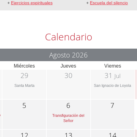
+
Ejercicios espirituales
+
Escuela del silencio
Calendario
Agosto 2026
Miércoles
Jueves
Viernes
29
30
31
Jul
Santa Marta
San Ignacio de Loyola
5
6
7
y
Transfiguración del
Señor
12
13
14