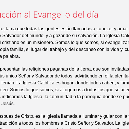
cción al Evangelio del día
roclama que todas las gentes están llamadas a conocer y amar 
y Salvador del mundo, y a gozar de su salvación. La Iglesia Cat
l cristiano es un misionero. Somos lo que somos, si evangeliza
ropia familia, el lugar del trabajo y del descanso con la vida y, 
la palabra.
resentan las religiones paganas de la tierra, que son invitadas
ús único Señor y Salvador de todos, advirtiendo en él la plenitu
tenían. La Iglesia Católica es hogar, donde todos caben, y famil
ecen. Somos lo que somos, si acogemos a todos los que se ace
s indicamos la Iglesia, la comunidad o la parroquia dónde se p
 Jesús.
espués de Cristo, es la Iglesia llamada a iluminar y guiar con la 
a tradición a todos los hombres a Cristo Señor y Salvador. La Igl