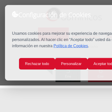
Configuración de Cookies
dominicos
Predicación
Espiritualidad
Es
Usamos cookies para mejorar su experiencia de navegaci
personalizados. Al hacer clic en “Aceptar todo” usted da
información en nuestra
Política de Cookies
.
Inicio
Predicación
Epifanía del Señor
Lun
Mar
Rechazar todo
Personalizar
Aceptar to
5
6
Ene
Ene