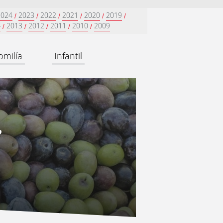
2024
2023
2022
2021
2020
2019
/
/
/
/
/
/
4
2013
2012
2011
2010
2009
/
/
/
/
/
omilía
Infantil
”