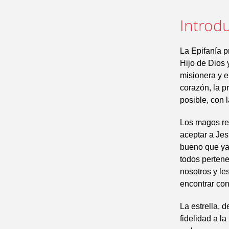
Introdu
La Epifanía p
Hijo de Dios 
misionera y e
corazón, la p
posible, con 
Los magos rep
aceptar a Jes
bueno que ya 
todos perten
nosotros y le
encontrar con
La estrella, d
fidelidad a l