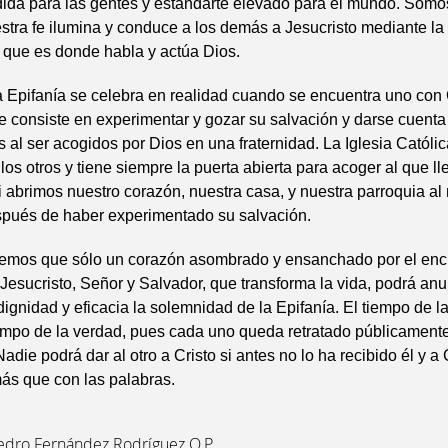
ida para las gentes y estandarte elevado para el mundo. Somo
stra fe ilumina y conduce a los demás a Jesucristo mediante la 
 que es donde habla y actúa Dios.
la Epifanía se celebra en realidad cuando se encuentra uno con 
ue consiste en experimentar y gozar su salvación y darse cuent
 al ser acogidos por Dios en una fraternidad. La Iglesia Católic
los otros y tiene siempre la puerta abierta para acoger al que l
 abrimos nuestro corazón, nuestra casa, y nuestra parroquia al
espués de haber experimentado su salvación.
demos que sólo un corazón asombrado y ensanchado por el enc
Jesucristo, Señor y Salvador, que transforma la vida, podrá anu
dignidad y eficacia la solemnidad de la Epifanía. El tiempo de la 
empo de la verdad, pues cada uno queda retratado públicamente
adie podrá dar al otro a Cristo si antes no lo ha recibido él y a 
más que con las palabras.
Pedro Fernández Rodríguez O.P.