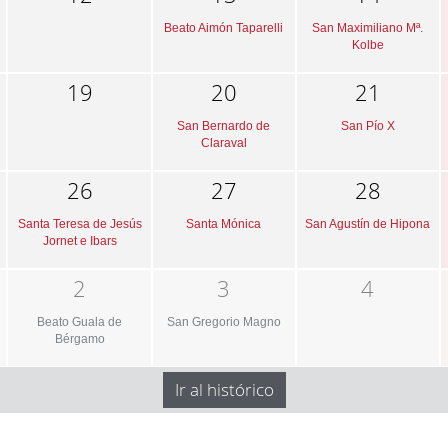
Beato Aimón Taparelli
San Maximiliano Mª.
Kolbe
19
20
21
San Bernardo de
San Pío X
Claraval
26
27
28
Santa Teresa de Jesús
Santa Mónica
San Agustín de Hipona
Jornet e Ibars
2
3
4
Beato Guala de
San Gregorio Magno
Bérgamo
Ir al histórico