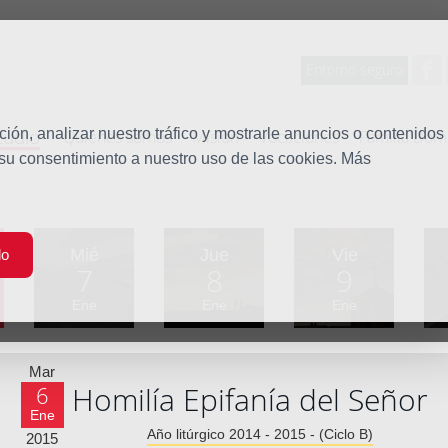
Entorno seguro
tudio
ón, analizar nuestro tráfico y mostrarle anuncios o contenidos
Quiénes somos
Misión
Vocaciones
Familia Dom
 su consentimiento a nuestro uso de las cookies. Más
Mié
Jue
Vie
do
7
8
9
Ene
Ene
Ene
Mar
Homilía Epifanía del Señor
6
Ene
Año litúrgico 2014 - 2015 - (Ciclo B)
2015