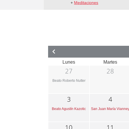
+
Meditaciones
Lunes
Martes
27
28
Beato Roberto Nutter
3
4
Beato Agustín Kazotic
San Juan María Vianne
10
11