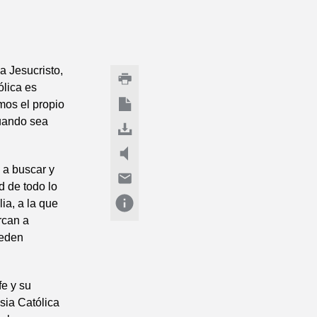
a Jesucristo,
ólica es
mos el propio
cuando sea
 a buscar y
d de todo lo
ia, a la que
rcan a
ueden
fe y su
esia Católica