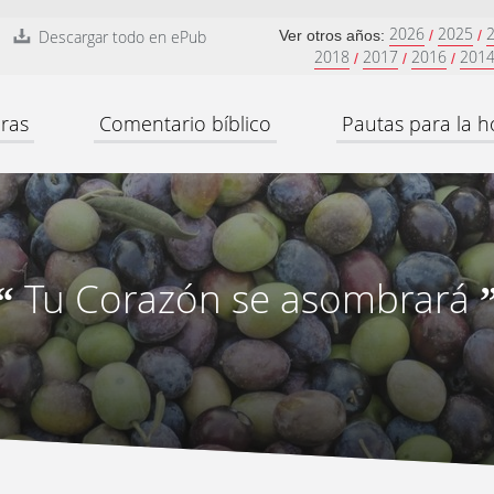
2026
2025
Descargar todo en ePub
Ver otros años:
/
/
2018
2017
2016
201
/
/
/
ras
Comentario bíblico
Pautas para la h
Tu Corazón se asombrará
“