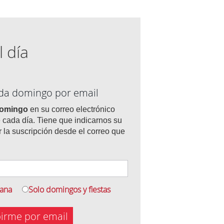
l día
ada domingo por email
domingo
en su correo electrónico
 cada día. Tiene que indicarnos su
r la suscripción desde el correo que
mana
Solo domingos y fiestas
birme por email