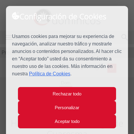
Configuración de Cookies
dominicos
Usamos cookies para mejorar su experiencia de
MENÚ
navegación, analizar nuestro tráfico y mostrarle
Predicación
anuncios o contenidos personalizados. Al hacer clic
en “Aceptar todo” usted da su consentimiento a
nuestro uso de las cookies. Más información en
L
M
X
J
V
S
D
nuestra
Política de Cookies
.
Dom
1
Rechazar todo
Mar
2009
Personalizar
Homilía Primer Domingo de
Aceptar todo