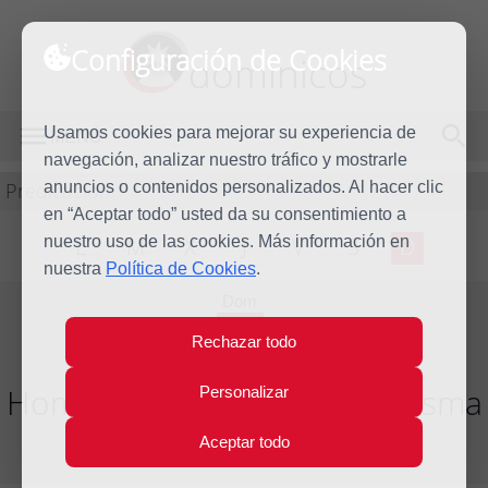
Configuración de Cookies
dominicos
Usamos cookies para mejorar su experiencia de
MENÚ
navegación, analizar nuestro tráfico y mostrarle
Predicación
anuncios o contenidos personalizados. Al hacer clic
en “Aceptar todo” usted da su consentimiento a
nuestro uso de las cookies. Más información en
L
M
X
J
V
S
D
nuestra
Política de Cookies
.
Dom
18
Rechazar todo
Feb
2018
Homilía I Domingo de Cuaresma
Personalizar
Aceptar todo
Año litúrgico 2017 - 2018 - (Ciclo B)