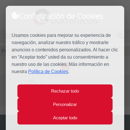
Configuración de Cookies
dominicos
Usamos cookies para mejorar su experiencia de
MENÚ
navegación, analizar nuestro tráfico y mostrarle
Predicación
anuncios o contenidos personalizados. Al hacer clic
en “Aceptar todo” usted da su consentimiento a
nuestro uso de las cookies. Más información en
L
M
X
J
V
S
D
nuestra
Política de Cookies
.
Jue
Evangelio del día
5
Rechazar todo
Mar
Primera Semana de Cuaresma
2009
Personalizar
Aceptar todo