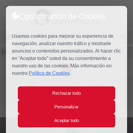
Configuración de Cookies
dominicos
Usamos cookies para mejorar su experiencia de
MENÚ
navegación, analizar nuestro tráfico y mostrarle
Predicación
anuncios o contenidos personalizados. Al hacer clic
en “Aceptar todo” usted da su consentimiento a
nuestro uso de las cookies. Más información en
L
M
X
J
V
S
D
nuestra
Política de Cookies
.
Jue
Evangelio del día
31
Rechazar todo
Dic
Octava de Navidad
2009
Personalizar
Aceptar todo