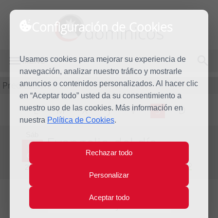
Configuración de Cookies
dominicos
Usamos cookies para mejorar su experiencia de
MENÚ
navegación, analizar nuestro tráfico y mostrarle
Predicación
anuncios o contenidos personalizados. Al hacer clic
en “Aceptar todo” usted da su consentimiento a
nuestro uso de las cookies. Más información en
L
M
X
J
V
S
D
nuestra
Política de Cookies
.
Sáb
Evangelio del día
15
Rechazar todo
Oct
Vigésimo octava semana del Tiempo Ordinario
2011
Personalizar
Aceptar todo
Lecturas del día y comentario