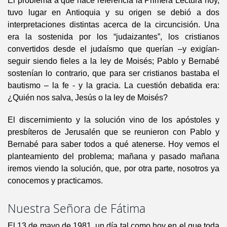
El problema a que hace referencia la Primera Lectura hoy,
tuvo lugar en Antioquia y su origen se debió a dos
interpretaciones distintas acerca de la circuncisión. Una
era la sostenida por los “judaizantes”, los cristianos
convertidos desde el judaísmo que querían –y exigían-
seguir siendo fieles a la ley de Moisés; Pablo y Bernabé
sostenían lo contrario, que para ser cristianos bastaba el
bautismo – la fe - y la gracia. La cuestión debatida era:
¿Quién nos salva, Jesús o la ley de Moisés?
El discernimiento y la solución vino de los apóstoles y
presbíteros de Jerusalén que se reunieron con Pablo y
Bernabé para saber todos a qué atenerse. Hoy vemos el
planteamiento del problema; mañana y pasado mañana
iremos viendo la solución, que, por otra parte, nosotros ya
conocemos y practicamos.
Nuestra Señora de Fátima
El 13 de mayo de 1981, un día tal como hoy en el que toda