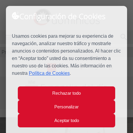
Configuración de Cookies
dominicos
Usamos cookies para mejorar su experiencia de
MENÚ
navegación, analizar nuestro tráfico y mostrarle
Predicación
anuncios o contenidos personalizados. Al hacer clic
en “Aceptar todo” usted da su consentimiento a
nuestro uso de las cookies. Más información en
L
M
X
J
V
S
D
nuestra
Política de Cookies
.
Mié
Evangelio del día
13
Rechazar todo
May
Quinta Semana de Pascua
2009
Personalizar
Aceptar todo