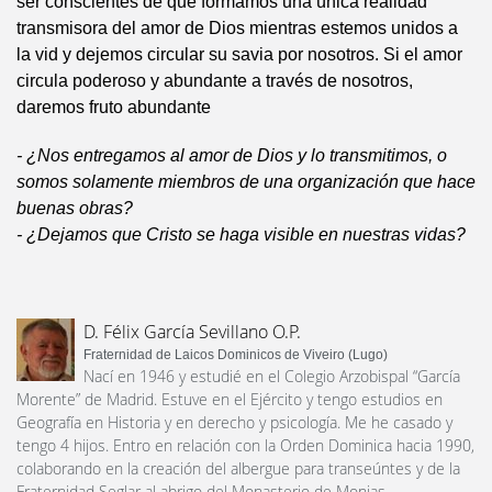
ser conscientes de que formamos una única realidad
transmisora del amor de Dios mientras estemos unidos a
la vid y dejemos circular su savia por nosotros. Si el amor
circula poderoso y abundante a través de nosotros,
daremos fruto abundante
- ¿Nos entregamos al amor de Dios y lo transmitimos, o
somos solamente miembros de una organización que hace
buenas obras?
- ¿Dejamos que Cristo se haga visible en nuestras vidas?
D. Félix García Sevillano O.P.
Fraternidad de Laicos Dominicos de Viveiro (Lugo)
Nací en 1946 y estudié en el Colegio Arzobispal “García
Morente” de Madrid. Estuve en el Ejército y tengo estudios en
Geografía en Historia y en derecho y psicología. Me he casado y
tengo 4 hijos. Entro en relación con la Orden Dominica hacia 1990,
colaborando en la creación del albergue para transeúntes y de la
Fraternidad Seglar al abrigo del Monasterio de Monjas