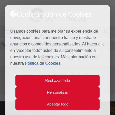
Configuración de Cookies
dominicos
Usamos cookies para mejorar su experiencia de
MENÚ
navegación, analizar nuestro tráfico y mostrarle
Predicación
anuncios o contenidos personalizados. Al hacer clic
en “Aceptar todo” usted da su consentimiento a
nuestro uso de las cookies. Más información en
L
M
X
J
V
S
D
nuestra
Política de Cookies
.
Mié
Evangelio del día
6
Rechazar todo
May
Quinta Semana de Pascua
2015
Personalizar
Aceptar todo