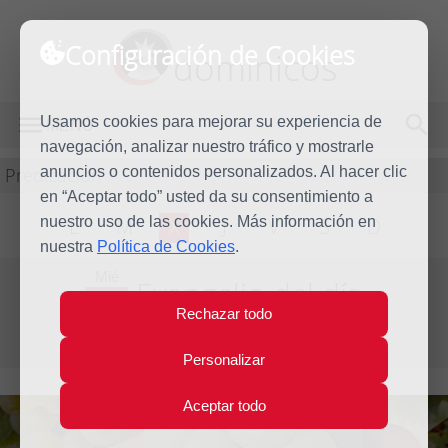
Configuración de Cookies
dominicos
Usamos cookies para mejorar su experiencia de
MENÚ
navegación, analizar nuestro tráfico y mostrarle
Predicación
anuncios o contenidos personalizados. Al hacer clic
en “Aceptar todo” usted da su consentimiento a
nuestro uso de las cookies. Más información en
L
M
X
J
V
S
D
nuestra
Política de Cookies
.
Mié
Evangelio del día
18
Rechazar todo
May
Quinta Semana de Pascua
2022
Personalizar
Aceptar todo