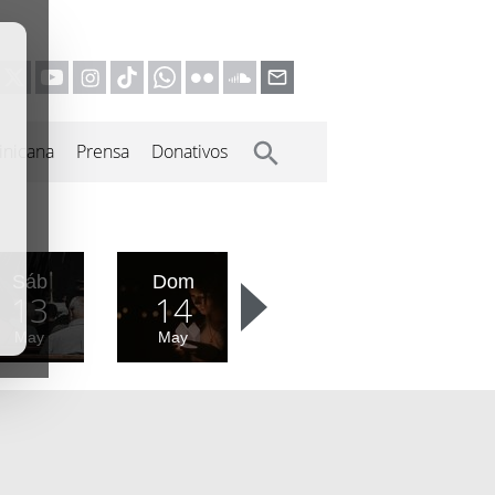
inicana
Prensa
Donativos
Sáb
Dom
13
14
May
May