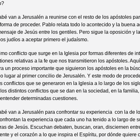
no?
bé van a Jerusalén a reunirse con el resto de los apóstoles par
a forma de proceder. Pablo relata todo lo acontecido y la buena 
mensaje de Jesús entre los gentiles. Pero sigue la oposición y l
los judíos a aceptar primero el judaísmo.
imo conflicto que surge en la Iglesia por formas diferentes de in
iones relativas a la fe que nos transmitieron los apóstoles. Aquí
a un proceso importante que siguieron los apóstoles en la bús
o lugar al primer concilio de Jerusalén. Y este modo de proced
s conflictos que se generaron en la Iglesia a lo largo de los sigl
los distintos conflictos que se dan en la sociedad, en la familia
 entender determinadas cuestiones.
bé van a Jerusalén para confrontar su experiencia con la de lo
confrontan la experiencia que cada uno ha tenido a lo largo de su
ras de Jesús. Escuchan debaten, buscan, oran, disciernen entr
ente y el corazón a lo que inspira el Espíritu, por dónde quiere 