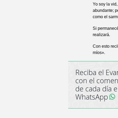
Yo soy la vid
abundante; po
como el sarmi
Si permanecéi
realizará.
Con esto reci
míos».
Reciba el Eva
con el comen
de cada día 
WhatsApp