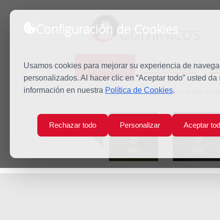
Configuración de Cookies
dominicos
Predicación
Espiritualidad
Es
Usamos cookies para mejorar su experiencia de navegaci
personalizados. Al hacer clic en “Aceptar todo” usted da
información en nuestra
Política de Cookies
.
Inicio
Predicación
Miércoles de la Quinta Sem
Lun
Mar
Rechazar todo
Personalizar
Aceptar to
8
9
May
May