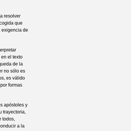
a resolver
acogida que
a exigencia de
terpretar
 en el texto
queda de la
er no sólo es
os, es válido
, por formas
s apóstoles y
 trayectoria,
e todos,
conducir a la