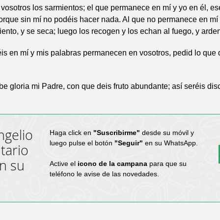
, vosotros los sarmientos; el que permanece en mí y yo en él, es
rque sin mí no podéis hacer nada. Al que no permanece en mí lo
ento, y se seca; luego los recogen y los echan al fuego, y arden
s en mí y mis palabras permanecen en vosotros, pedid lo que 
be gloria mi Padre, con que deis fruto abundante; así seréis dis
ngelio
Haga click en
"Suscribirme"
desde su móvil y
luego pulse el botón
"Seguir"
en su WhatsApp.
tario
en su
Active el
icono de la campana
para que su
teléfono le avise de las novedades.