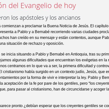
ón del Evangelio de hoy
ron los apóstoles y los ancianos
 comienzan a proclamar la Buena Noticia de Jesús. El capítulo 
resenta a Pablo y a Bernabé recorriendo varias ciudades proc
uchos han creído en su mensaje y están contentos, aunque Pab
na situación de rechazo y oposición.
5 se inicia situando a Pablo y Bernabé en Antioquia, tras su prim
jamos algunas dificultades que encuentran los exégetas en la 
nos centramos en lo que va a ser, la primera dificultad y controv
 El cristianismo había surgido en un contexto judío, Jesús, que er
ntamientos por la forma de vivir e interpretar la ley. Pablo y Be
la aceptación de la fe por pare de los gentiles, pero “los creyent
que, para pasar al cristianismo, han de circuncidarse y acoger l
aparece pronto ¿debían esperar que los creyentes gentiles se con