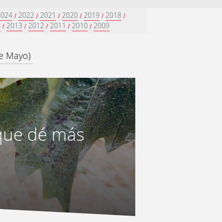
2024
2022
2021
2020
2019
2018
/
/
/
/
/
/
4
2013
2012
2011
2010
2009
/
/
/
/
/
de Mayo)
 que dé más