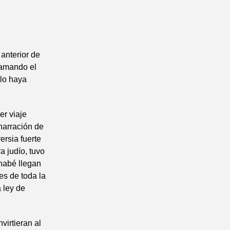
anterior de
lamando el
lo haya
er viaje
narración de
ersia fuerte
a judío, tuvo
rnabé llegan
es de toda la
a ley de
virtieran al