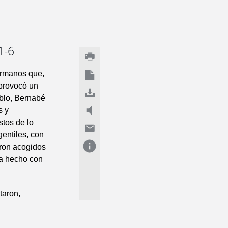
1-6
ermanos que,
 provocó un
ablo, Bernabé
s y
stos de lo
entiles, con
eron acogidos
bía hecho con
taron,