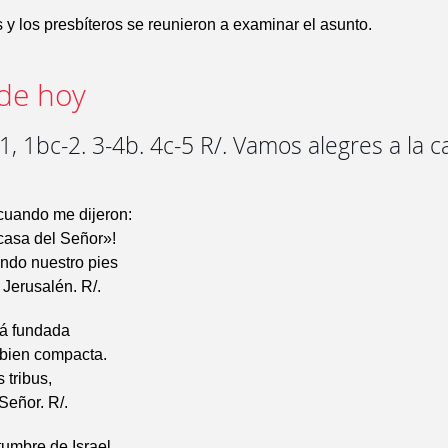
 y los presbíteros se reunieron a examinar el asunto.
de hoy
, 1bc-2. 3-4b. 4c-5 R/. Vamos alegres a la c
cuando me dijeron:
casa del Señor»!
ndo nuestro pies
 Jerusalén. R/.
tá fundada
bien compacta.
 tribus,
 Señor. R/.
umbre de Israel,