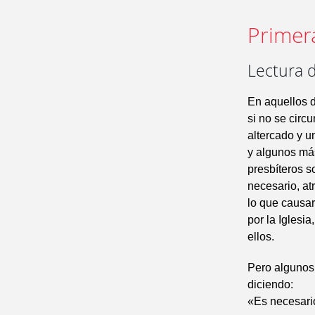
Primer
Lectura d
En aquellos 
si no se circ
altercado y u
y algunos más
presbíteros so
necesario, at
lo que causar
por la Iglesi
ellos.
Pero algunos 
diciendo:
«Es necesario