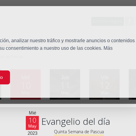
Entorno seguro
tudio
ón, analizar nuestro tráfico y mostrarle anuncios o contenidos
Quiénes somos
Misión
Vocaciones
Familia Dom
 su consentimiento a nuestro uso de las cookies. Más
ana de Pascua
Mié
Jue
Vie
do
10
11
12
May
May
May
Mié
Evangelio del día
10
May
Quinta Semana de Pascua
2023