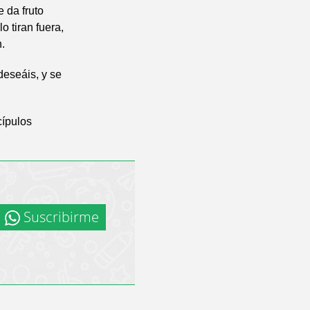
e da fruto
 tiran fuera,
.
deseáis, y se
cípulos
Suscribirme