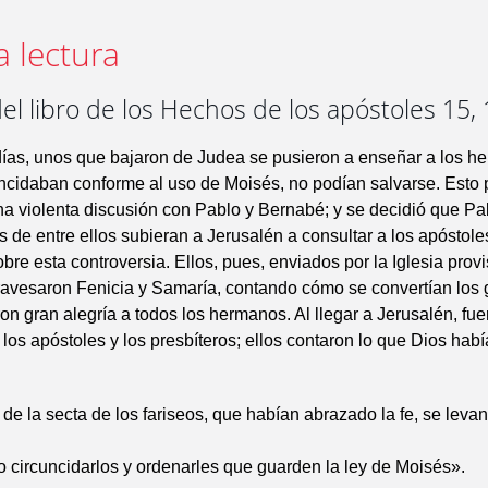
a lectura
el libro de los Hechos de los apóstoles 15, 
días, unos que bajaron de Judea se pusieron a enseñar a los h
uncidaban conforme al uso de Moisés, no podían salvarse. Esto
na violenta discusión con Pablo y Bernabé; y se decidió que P
 de entre ellos subieran a Jerusalén a consultar a los apóstole
bre esta controversia. Ellos, pues, enviados por la Iglesia provi
ravesaron Fenicia y Samaría, contando cómo se convertían los g
on gran alegría a todos los hermanos. Al llegar a Jerusalén, fu
a, los apóstoles y los presbíteros; ellos contaron lo que Dios ha
de la secta de los fariseos, que habían abrazado la fe, se levan
 circuncidarlos y ordenarles que guarden la ley de Moisés».