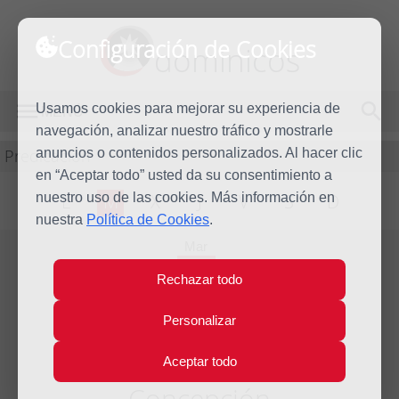
Configuración de Cookies
dominicos
Usamos cookies para mejorar su experiencia de
MENÚ
navegación, analizar nuestro tráfico y mostrarle
Predicación
anuncios o contenidos personalizados. Al hacer clic
en “Aceptar todo” usted da su consentimiento a
nuestro uso de las cookies. Más información en
L
M
X
J
V
S
D
nuestra
Política de Cookies
.
Mar
8
Rechazar todo
Dic
2020
Personalizar
Homilía La Inmaculada
Aceptar todo