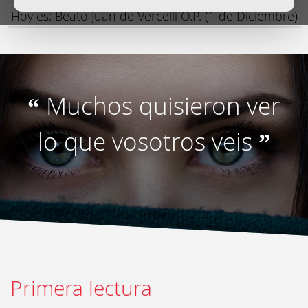
Hoy es: Beato Juan de Vercelli O.P. (1 de Diciembre)
Muchos quisieron ver
“
lo que vosotros veis
”
Primera lectura