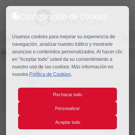
Configuración de Cookies
dominicos
Usamos cookies para mejorar su experiencia de
MENÚ
navegación, analizar nuestro tráfico y mostrarle
Predicación
anuncios o contenidos personalizados. Al hacer clic
en “Aceptar todo” usted da su consentimiento a
nuestro uso de las cookies. Más información en
L
M
X
J
V
S
D
nuestra
Política de Cookies
.
Mar
Evangelio del día
1
Rechazar todo
Dic
Primera semana de Adviento
2020
Personalizar
Aceptar todo
Lecturas del día y comentario