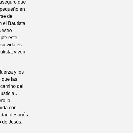
 aseguro que
s pequeño en
rse de
 el Bautista
uestro
pte este
su vida es
utista, viven
fuerza y los
e que las
 camino del
 justicia…
ro la
 vida con
icidad después
o de Jesús.