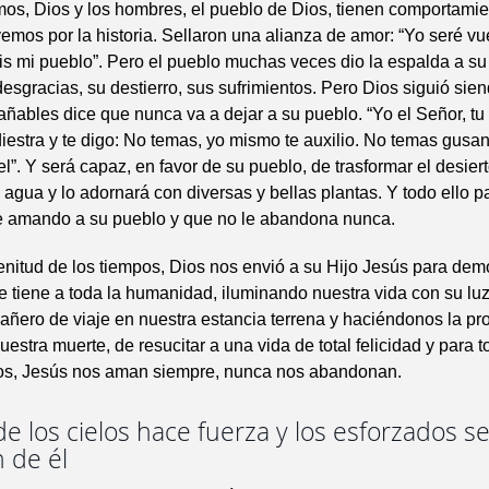
os, Dios y los hombres, el pueblo de Dios, tienen comportami
 vemos por la historia. Sellaron una alianza de amor: “Yo seré vu
is mi pueblo”. Pero el pueblo muchas veces dio la espalda a su
desgracias, su destierro, sus sufrimientos. Pero Dios siguió sien
añables dice que nunca va a dejar a su pueblo. “Yo el Señor, tu 
diestra y te digo: No temas, yo mismo te auxilio. No temas gusan
el”. Y será capaz, en favor de su pueblo, de trasformar el desier
agua y lo adornará con diversas y bellas plantas. Y todo ello 
e amando a su pueblo y que no le abandona nunca.
enitud de los tiempos, Dios nos envió a su Hijo Jesús para dem
 tiene a toda la humanidad, iluminando nuestra vida con su luz
ñero de viaje en nuestra estancia terrena y haciéndonos la p
estra muerte, de resucitar a una vida de total felicidad y para 
ios, Jesús nos aman siempre, nunca nos abandonan.
de los cielos hace fuerza y los esforzados s
 de él