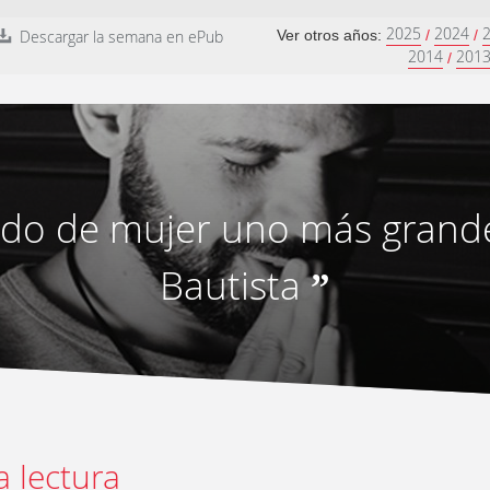
2025
2024
Descargar la semana en ePub
Ver otros años:
/
/
2014
201
/
ido de mujer uno más grande
Bautista
”
a lectura