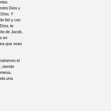
entos
estro Dios y
 Dios. Y
do fiel y con
Dios, te
ito de Jacob,
to en
para que vean
ostrarnos el
, siendo
romesa,
toda una
e