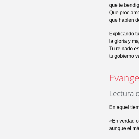
que te bendig
Que proclamen
que hablen de
Explicando t
la gloria y ma
Tu reinado es
tu gobierno v
Evangel
Lectura 
En aquel tiem
«En verdad o
aunque el más