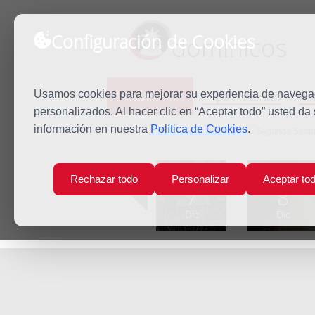
Configuración de Cookies
dominicos
Predicación
Espiritualidad
Es
Usamos cookies para mejorar su experiencia de navegaci
personalizados. Al hacer clic en “Aceptar todo” usted da
información en nuestra
Política de Cookies
.
Inicio
Predicación
Jueves de la Segunda Sema
Lun
Mar
Rechazar todo
Personalizar
Aceptar to
7
8
Dic
Dic