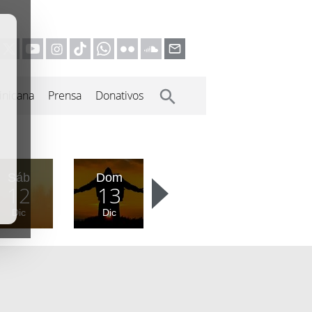
inicana
Prensa
Donativos
Sáb
Dom
12
13
Dic
Dic