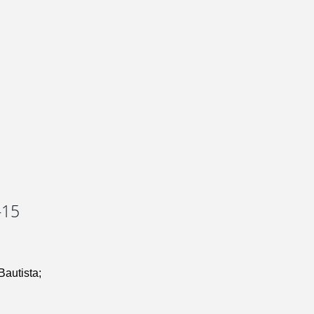
-15
autista;