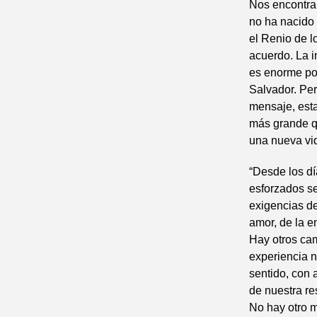
Nos encontram
no ha nacido
el Renio de l
acuerdo. La i
es enorme por
Salvador. Per
mensaje, est
más grande qu
una nueva vid
“Desde los dí
esforzados se
exigencias de
amor, de la e
Hay otros cam
experiencia n
sentido, con 
de nuestra re
No hay otro m