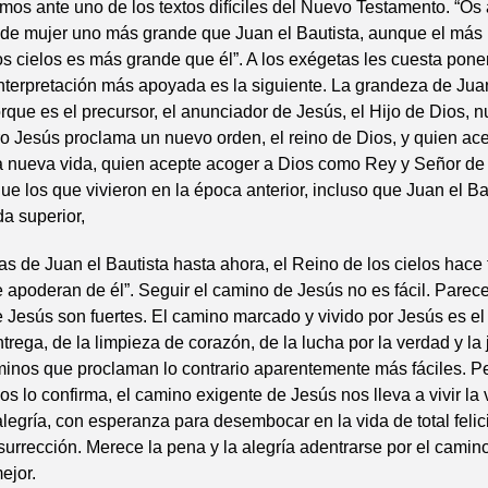
os ante uno de los textos difíciles del Nuevo Testamento. “Os
 de mujer uno más grande que Juan el Bautista, aunque el má
os cielos es más grande que él”. A los exégetas les cuesta pone
nterpretación más apoyada es la siguiente. La grandeza de Juan
que es el precursor, el anunciador de Jesús, el Hijo de Dios, n
o Jesús proclama un nuevo orden, el reino de Dios, y quien ace
a nueva vida, quien acepte acoger a Dios como Rey y Señor de 
e los que vivieron en la época anterior, incluso que Juan el Ba
a superior,
as de Juan el Bautista hasta ahora, el Reino de los cielos hace 
 apoderan de él”. Seguir el camino de Jesús no es fácil. Parec
 Jesús son fuertes. El camino marcado y vivido por Jesús es el
ntrega, de la limpieza de corazón, de la lucha por la verdad y la
inos que proclaman lo contrario aparentemente más fáciles. Pe
os lo confirma, el camino exigente de Jesús nos lleva a vivir la
alegría, con esperanza para desembocar en la vida de total fel
surrección. Merece la pena y la alegría adentrarse por el camin
ejor.