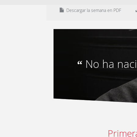
Descargar la semana en PDF
No ha nac
“
Primer