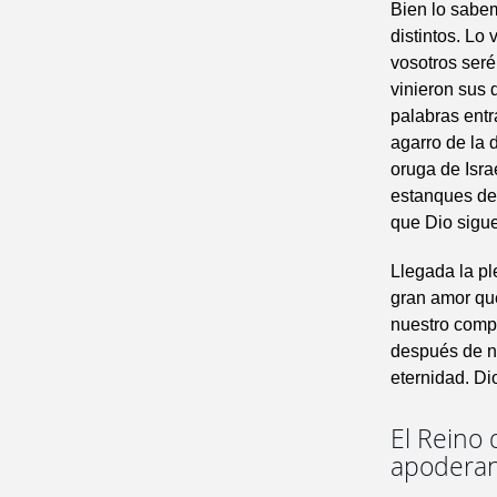
Bien lo sabem
distintos. Lo
vosotros seré
vinieron sus 
palabras entr
agarro de la 
oruga de Isra
estanques de 
que Dio sigu
Llegada la pl
gran amor que
nuestro compa
después de nu
eternidad. D
El Reino 
apoderan