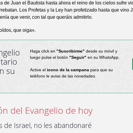
s de Juan el Bautista hasta ahora el reino de los cielos sufre vi
arrebatan. Los Profetas y la Ley han profetizado hasta que vino J
tenía que venir, con tal que queráis admitirlo.
oídos, que oiga».
ngelio
Haga click en
"Suscribirme"
desde su móvil y
luego pulse el botón
"Seguir"
en su WhatsApp.
tario
en su
Active el
icono de la campana
para que su
teléfono le avise de las novedades.
ón del Evangelio de hoy
os de Israel, no les abandonaré