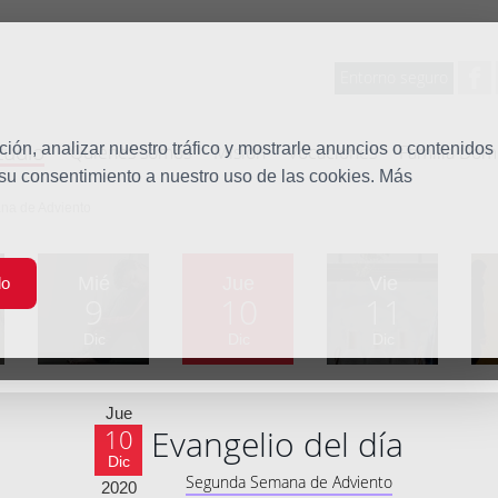
Entorno seguro
tudio
ón, analizar nuestro tráfico y mostrarle anuncios o contenidos
Quiénes somos
Misión
Vocaciones
Familia Dom
 su consentimiento a nuestro uso de las cookies. Más
na de Adviento
Mié
Jue
Vie
do
9
10
11
Dic
Dic
Dic
Jue
Evangelio del día
10
Dic
Segunda Semana de Adviento
2020