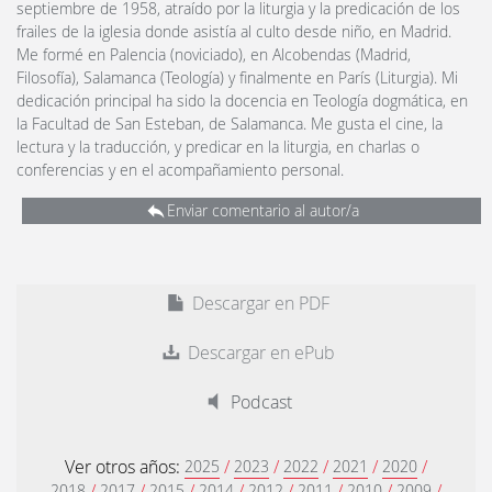
septiembre de 1958, atraído por la liturgia y la predicación de los
frailes de la iglesia donde asistía al culto desde niño, en Madrid.
Me formé en Palencia (noviciado), en Alcobendas (Madrid,
Filosofía), Salamanca (Teología) y finalmente en París (Liturgia). Mi
dedicación principal ha sido la docencia en Teología dogmática, en
la Facultad de San Esteban, de Salamanca. Me gusta el cine, la
lectura y la traducción, y predicar en la liturgia, en charlas o
conferencias y en el acompañamiento personal.
Enviar comentario al autor/a
Descargar en PDF
Descargar en ePub
Podcast
Ver otros años:
/
/
/
/
/
2025
2023
2022
2021
2020
/
/
/
/
/
/
/
/
2018
2017
2015
2014
2012
2011
2010
2009