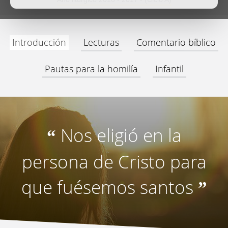
Introducción
Lecturas
Comentario bíblico
Pautas para la homilía
Infantil
Nos eligió en la
“
persona de Cristo para
que fuésemos santos
”