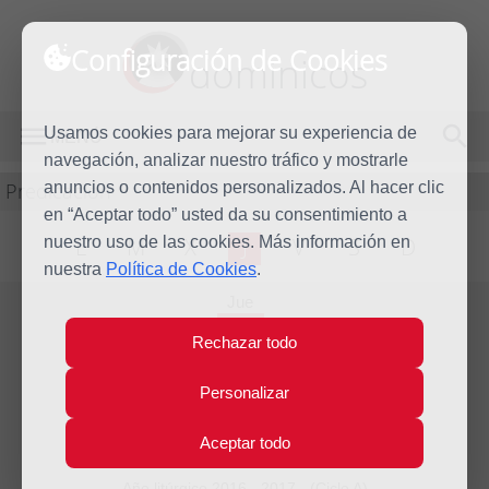
Configuración de Cookies
dominicos
Usamos cookies para mejorar su experiencia de
MENÚ
navegación, analizar nuestro tráfico y mostrarle
Predicación
anuncios o contenidos personalizados. Al hacer clic
en “Aceptar todo” usted da su consentimiento a
nuestro uso de las cookies. Más información en
L
M
X
J
V
S
D
nuestra
Política de Cookies
.
Jue
8
Rechazar todo
Dic
2016
Homilía La Inmaculada
Personalizar
Concepción
Aceptar todo
Año litúrgico 2016 - 2017 - (Ciclo A)