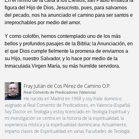
En el himno de la carta a los Efesios, san Pablo ensalza la
figura del Hijo de Dios, Jesucristo, pues, para salvarnos
del pecado, nos ha anunciado el camino para ser santos e
irreprochables por medio del amor.
Y como colofón, hemos contemplado uno de los más
bellos y profundos pasajes de la Biblia: la Anunciación, en
el que Dios cumple fielmente la promesa de enviarnos a
su Hijo, nuestro Salvador, y lo hace por medio de la
Inmaculada Virgen María, su más humilde servidora.
Fray Julián de Cos Pérez de Camino O.P.
Real Convento de Predicadores (Valencia)
He nacido en Madrid en 1968 y soy fraile dominico
asignado al Real Convento de Predicadores, en Valencia (España).
Soy Doctor en Teología y estoy licenciado en Teología Espiritual y
mi investigación se centra en la historia de la espiritualidad, la
experiencia mística y la espiritualidad dominicana. Actualmente,
imparto clases de Espiritualidad en varias Facultades de Teología.