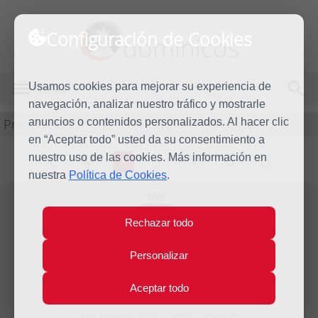
Configuración de Cookies
dominicos
Usamos cookies para mejorar su experiencia de
MENÚ
navegación, analizar nuestro tráfico y mostrarle
Predicación
anuncios o contenidos personalizados. Al hacer clic
en “Aceptar todo” usted da su consentimiento a
nuestro uso de las cookies. Más información en
L
M
X
J
V
S
D
nuestra
Política de Cookies
.
Mié
8
Rechazar todo
Dic
2021
Homilía La Inmaculada
Personalizar
Concepción
Aceptar todo
Año litúrgico 2021 - 2022 - (Ciclo C)