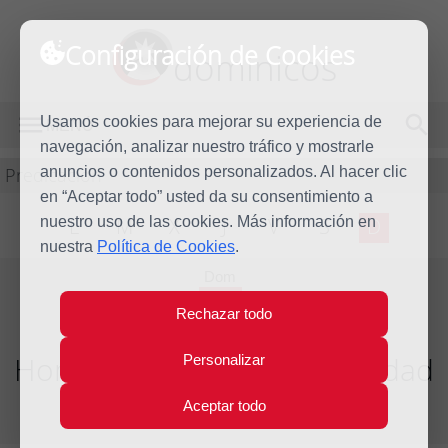
Configuración de Cookies
dominicos
Usamos cookies para mejorar su experiencia de
MENÚ
navegación, analizar nuestro tráfico y mostrarle
Predicación
anuncios o contenidos personalizados. Al hacer clic
en “Aceptar todo” usted da su consentimiento a
nuestro uso de las cookies. Más información en
L
M
X
J
V
S
D
nuestra
Política de Cookies
.
Dom
5
Rechazar todo
Ene
2020
Homilía II Domingo de Navidad
Personalizar
Aceptar todo
Año litúrgico 2019 - 2020 - (Ciclo A)