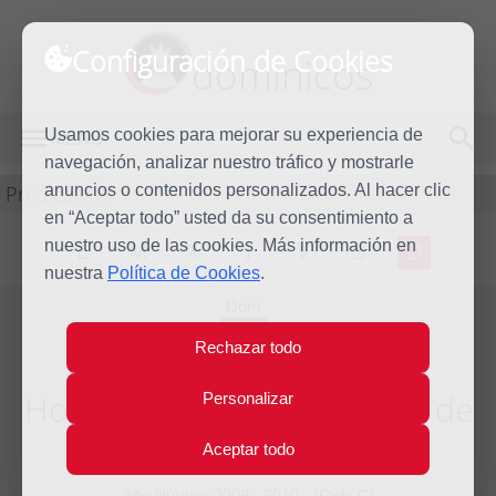
Configuración de Cookies
dominicos
Usamos cookies para mejorar su experiencia de
MENÚ
navegación, analizar nuestro tráfico y mostrarle
Predicación
anuncios o contenidos personalizados. Al hacer clic
en “Aceptar todo” usted da su consentimiento a
nuestro uso de las cookies. Más información en
L
M
X
J
V
S
D
nuestra
Política de Cookies
.
Dom
28
Rechazar todo
Feb
2010
Homilía Segundo Domingo de
Personalizar
Cuaresma
Aceptar todo
Año litúrgico 2009 - 2010 - (Ciclo C)