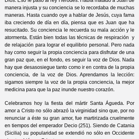
Dios. Eso le pasó al rey Herodes. Había matado a Juan de
manera injusta y su conciencia se lo recordaba de muchas
maneras. Hasta cuando oye a hablar de Jesús, cuya fama
iba creciendo de día en día, piensa que es Juan que ha
resucitado. Su conciencia le recuerda su mala acción y le
atormenta. Están bien todas las técnicas de respiración y
de relajación para lograr el equilibrio personal. Pero nada
hay como seguir la propia conciencia para disfrutar de una
gran paz que, en el fondo, es seguir la voz de Dios. Nada
hay que desasosiegue tanto como ir en contra de la propia
conciencia, de la voz de Dios. Aprendamos la lección:
sigamos siempre la voz de la propia conciencia, la mejor
medicina para que la paz inunde nuestro corazón.
Celebramos hoy la fiesta del mártir Santa Águeda. Por
amor a Cristo no sólo abrazó la virginidad sino que, por no
renunciar a éste su gran amor, fue martirizada cruelmente
en tiempos del emperador Decio (251). Siendo de Catania
(Sicilia) su popularidad se extendió no sólo en Occidente