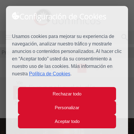
Configuración de Cookies
dominicos
Usamos cookies para mejorar su experiencia de
MENÚ
navegación, analizar nuestro tráfico y mostrarle
Predicación
anuncios o contenidos personalizados. Al hacer clic
en “Aceptar todo” usted da su consentimiento a
nuestro uso de las cookies. Más información en
L
M
X
J
V
S
D
nuestra
Política de Cookies
.
Vie
Evangelio del día
5
Rechazar todo
Feb
Cuarta semana del Tiempo Ordinario - Año Par
2010
Personalizar
Aceptar todo