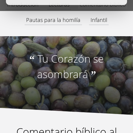
Introducción
Lecturas
Comentario bíblico
Pautas para la homilía
Infantil
Tu Corazón se
“
asombrará
”
Comentario bíblico al