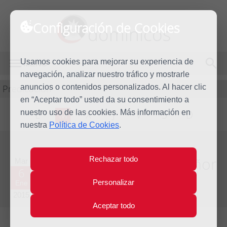
Configuración de Cookies
dominicos
Usamos cookies para mejorar su experiencia de
MENÚ
navegación, analizar nuestro tráfico y mostrarle
Predicación
anuncios o contenidos personalizados. Al hacer clic
en “Aceptar todo” usted da su consentimiento a
nuestro uso de las cookies. Más información en
L
M
X
J
V
S
D
nuestra
Política de Cookies
.
Homilía Epifanía del Señor
Rechazar todo
Mar
6
Personalizar
Ene
Año litúrgico 2014 - 2015 - (Ciclo B)
2015
Aceptar todo