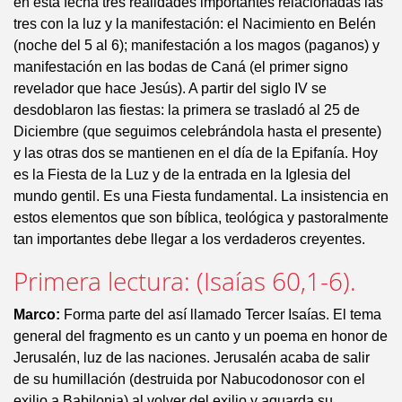
en esta fecha tres realidades importantes relacionadas las
tres con la luz y la manifestación: el Nacimiento en Belén
(noche del 5 al 6); manifestación a los magos (paganos) y
manifestación en las bodas de Caná (el primer signo
revelador que hace Jesús). A partir del siglo IV se
desdoblaron las fiestas: la primera se trasladó al 25 de
Diciembre (que seguimos celebrándola hasta el presente)
y las otras dos se mantienen en el día de la Epifanía. Hoy
es la Fiesta de la Luz y de la entrada en la Iglesia del
mundo gentil. Es una Fiesta fundamental. La insistencia en
estos elementos que son bíblica, teológica y pastoralmente
tan importantes debe llegar a los verdaderos creyentes.
Primera lectura: (Isaías 60,1-6).
Marco:
Forma parte del así llamado Tercer Isaías. El tema
general del fragmento es un canto y un poema en honor de
Jerusalén, luz de las naciones. Jerusalén acaba de salir
de su humillación (destruida por Nabucodonosor con el
exilio a Babilonia) al volver del exilio y aguarda su