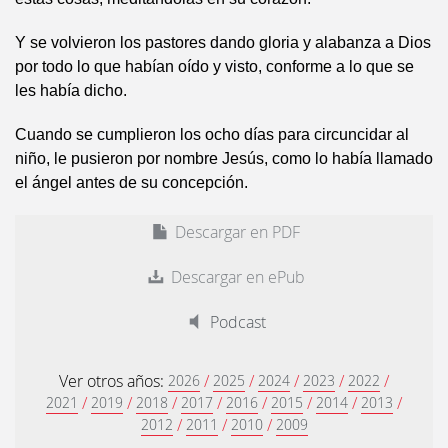
Y se volvieron los pastores dando gloria y alabanza a Dios
por todo lo que habían oído y visto, conforme a lo que se
les había dicho.
Cuando se cumplieron los ocho días para circuncidar al
niño, le pusieron por nombre Jesús, como lo había llamado
el ángel antes de su concepción.
Descargar en PDF
Descargar en ePub
Podcast
Ver otros años:
/
/
/
/
/
2026
2025
2024
2023
2022
/
/
/
/
/
/
/
/
2021
2019
2018
2017
2016
2015
2014
2013
/
/
/
2012
2011
2010
2009