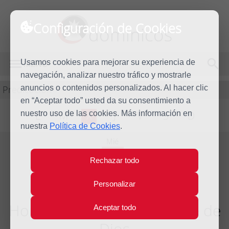
Configuración de Cookies
dominicos
Usamos cookies para mejorar su experiencia de
MENÚ
navegación, analizar nuestro tráfico y mostrarle
Predicación
anuncios o contenidos personalizados. Al hacer clic
en “Aceptar todo” usted da su consentimiento a
nuestro uso de las cookies. Más información en
L
M
X
J
V
S
D
nuestra
Política de Cookies
.
Mié
1
Rechazar todo
Ene
2020
Personalizar
Homilía Santa María, Madre de
Aceptar todo