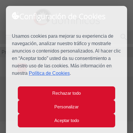
Configuración de Cookies
dominicos
Usamos cookies para mejorar su experiencia de
MENÚ
navegación, analizar nuestro tráfico y mostrarle
Predicación
anuncios o contenidos personalizados. Al hacer clic
en “Aceptar todo” usted da su consentimiento a
nuestro uso de las cookies. Más información en
L
M
X
J
V
S
D
nuestra
Política de Cookies
.
Evangelio del día
Rechazar todo
Lun
29
Personalizar
Abr
Quinta Semana de Pascua
2013
Aceptar todo