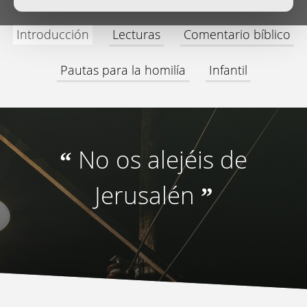
Introducción
Lecturas
Comentario bíblico
Pautas para la homilía
Infantil
No os alejéis de
“
Jerusalén
”