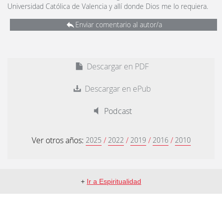
Universidad Católica de Valencia y allí donde Dios me lo requiera.
Enviar comentario al autor/a
Descargar en PDF
Descargar en ePub
Podcast
Ver otros años:
/
/
/
/
2025
2022
2019
2016
2010
+
Ir a Espiritualidad