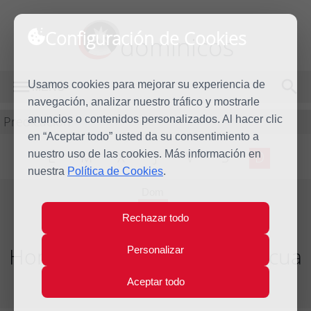
Configuración de Cookies
dominicos
Usamos cookies para mejorar su experiencia de
MENÚ
navegación, analizar nuestro tráfico y mostrarle
Predicación
anuncios o contenidos personalizados. Al hacer clic
en “Aceptar todo” usted da su consentimiento a
nuestro uso de las cookies. Más información en
L
M
X
J
V
S
D
nuestra
Política de Cookies
.
Dom
12
Rechazar todo
May
2013
Homilía VII Domingo de Pascua
Personalizar
Aceptar todo
Año litúrgico 2012 - 2013 - (Ciclo C)