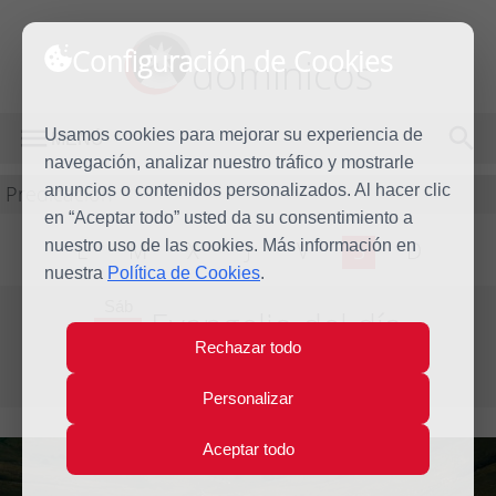
Configuración de Cookies
dominicos
Usamos cookies para mejorar su experiencia de
MENÚ
navegación, analizar nuestro tráfico y mostrarle
Predicación
anuncios o contenidos personalizados. Al hacer clic
en “Aceptar todo” usted da su consentimiento a
nuestro uso de las cookies. Más información en
L
M
X
J
V
S
D
nuestra
Política de Cookies
.
Sáb
Evangelio del día
11
Rechazar todo
May
Sexta Semana de Pascua
2013
Personalizar
Aceptar todo