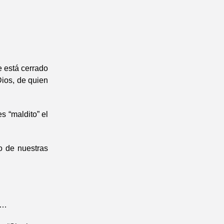
e está cerrado
Dios, de quien
s “maldito” el
o de nuestras
o…