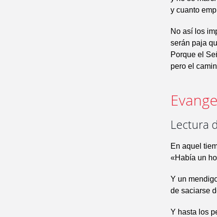
y cuanto empr
No así los imp
serán paja qu
Porque el Señ
pero el camin
Evangel
Lectura 
En aquel tiem
«Había un hom
Y un mendigo 
de saciarse d
Y hasta los p