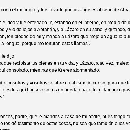
urió el mendigo, y fue llevado por los ángeles al seno de Abr
 el rico y fue enterrado. Y, estando en el infierno, en medio de 
os y vio de lejos a Abrahán, y a Lázaro en su seno, y gritando, d
án, ten piedad de mí y manda a Lázaro que moje en agua la pun
la lengua, porque me torturan estas llamas”.
le dijo:
da que recibiste tus bienes en tu vida, y Lázaro, a su vez, males:
quí consolado, mientras que tú eres atormentado.
tre nosotros y vosotros se abre un abismo inmenso, para que l
r desde aquí hacia vosotros no puedan hacerlo, ni tampoco pas
s”.
tonces, padre, que le mandes a casa de mi padre, pues tengo c
 les dé testimonio de estas cosas, no sea que también ellos v