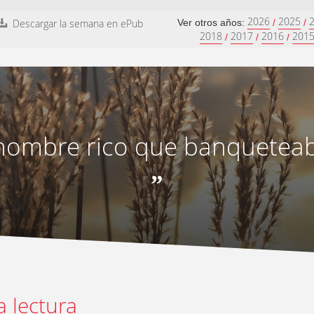
2026
2025
Descargar la semana en ePub
Ver otros años:
/
/
2018
2017
2016
201
/
/
/
hombre rico que banqueteaba
”
a lectura