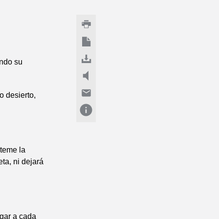
ando su
o desierto,
 teme la
ta, ni dejará
agar a cada