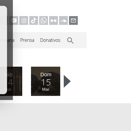
inicana
Prensa
Donativos
Sáb
Dom
14
15
Mar
Mar