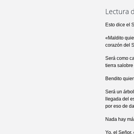
Lectura d
Esto dice el 
«Maldito quie
corazón del 
Será como car
tierra salobre
Bendito quien
Será un árbol
llegada del e
por eso de dar
Nada hay más
Yo, el Señor,