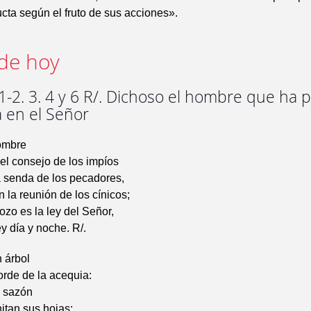
cta según el fruto de sus acciones».
de hoy
1-2. 3. 4 y 6 R/. Dichoso el hombre que ha 
 en el Señor
ombre
el consejo de los impíos
la senda de los pecadores,
n la reunión de los cínicos;
ozo es la ley del Señor,
ey día y noche. R/.
 árbol
orde de la acequia:
u sazón
itan sus hojas;