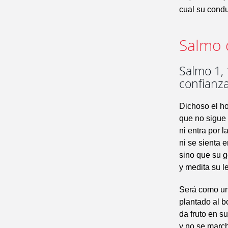
cual su condu
Salmo 
Salmo 1, 
confianza
Dichoso el h
que no sigue 
ni entra por 
ni se sienta e
sino que su g
y medita su l
Será como un
plantado al b
da fruto en s
y no se march