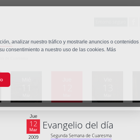
Entorno seguro
tudio
ón, analizar nuestro tráfico y mostrarle anuncios o contenidos
Quiénes somos
Misión
Vocaciones
Familia Dom
 su consentimiento a nuestro uso de las cookies. Más
ana de Cuaresma
Mié
Jue
Vie
do
11
12
13
Mar
Mar
Mar
Jue
Evangelio del día
12
Mar
Segunda Semana de Cuaresma
2009