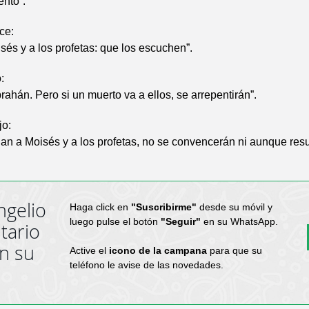
ento”.
ce:
sés y a los profetas: que los escuchen”.
:
rahán. Pero si un muerto va a ellos, se arrepentirán”.
jo:
an a Moisés y a los profetas, no se convencerán ni aunque resu
ngelio
Haga click en
"Suscribirme"
desde su móvil y
luego pulse el botón
"Seguir"
en su WhatsApp.
tario
en su
Active el
icono de la campana
para que su
teléfono le avise de las novedades.