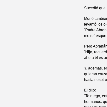
Sucedió que m
Murió también
levantó los oj
“Padre Abrah
me refresque 
Pero Abrahán 
“Hijo, recuer
ahora él es a
Y, además, en
quieran cruza
hasta nosotro
Él dijo:
“Te ruego, en
hermanos: que