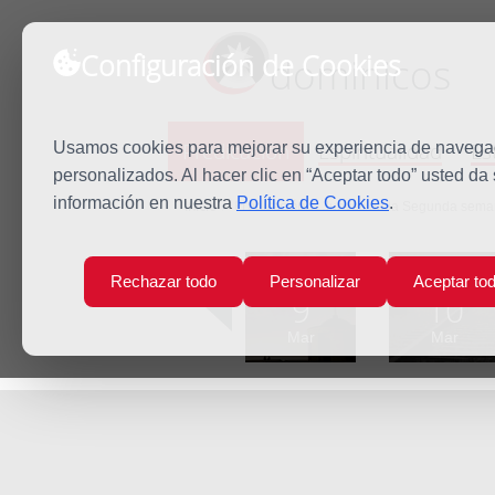
Configuración de Cookies
dominicos
Predicación
Espiritualidad
Es
Usamos cookies para mejorar su experiencia de navegaci
personalizados. Al hacer clic en “Aceptar todo” usted da
información en nuestra
Política de Cookies
.
Inicio
Predicación
Jueves de la Segunda sem
Lun
Mar
Rechazar todo
Personalizar
Aceptar to
9
10
Mar
Mar