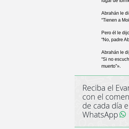
lugar de torm
Abrahán le di
“Tienen a Moi
Pero él le dijo
“No, padre Ab
Abrahán le di
“Si no escuch
muerto”».
Reciba el Eva
con el comen
de cada día 
WhatsApp