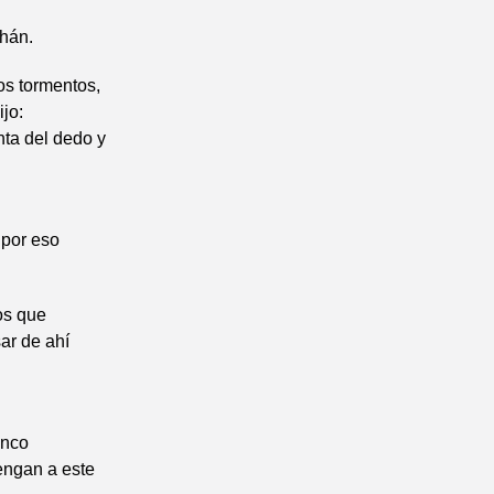
ahán.
los tormentos,
ijo:
ta del dedo y
 por eso
os que
ar de ahí
inco
engan a este