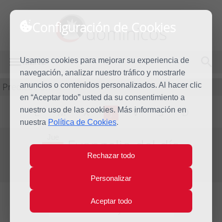
Configuración de Cookies
dominicos
Usamos cookies para mejorar su experiencia de
MENÚ
navegación, analizar nuestro tráfico y mostrarle
Predicación
anuncios o contenidos personalizados. Al hacer clic
en “Aceptar todo” usted da su consentimiento a
nuestro uso de las cookies. Más información en
L
M
X
J
V
S
D
nuestra
Política de Cookies
.
Jue
Evangelio del día
19
Rechazar todo
Mar
Tercera Semana de Cuaresma
2009
Personalizar
Aceptar todo
Lecturas del día y comentario