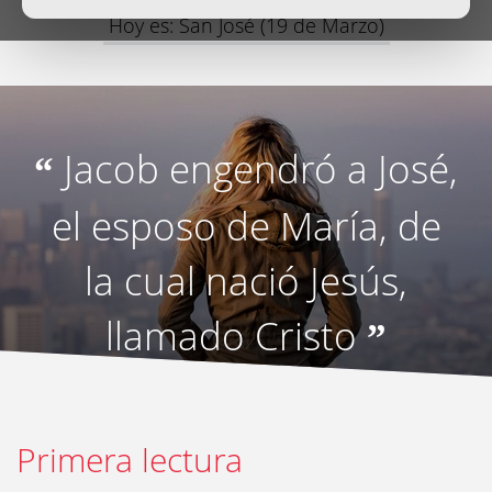
Hoy es: San José (19 de Marzo)
Jacob engendró a José,
“
el esposo de María, de
la cual nació Jesús,
llamado Cristo
”
Primera lectura