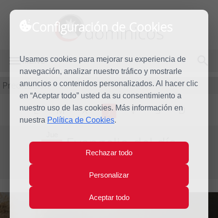
Configuración de Cookies
dominicos
Usamos cookies para mejorar su experiencia de
MENÚ
navegación, analizar nuestro tráfico y mostrarle
Predicación
anuncios o contenidos personalizados. Al hacer clic
en “Aceptar todo” usted da su consentimiento a
nuestro uso de las cookies. Más información en
L
M
X
J
V
S
D
nuestra
Política de Cookies
.
Jue
Evangelio del día
8
Rechazar todo
Mar
Segunda semana de Cuaresma
2012
Personalizar
Aceptar todo