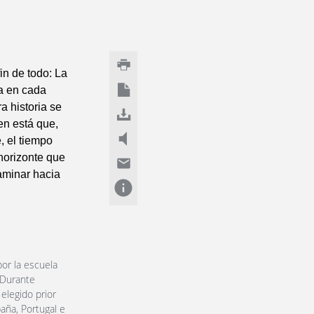
fin de todo: La
va en cada
a historia se
en está que,
, el tiempo
horizonte que
aminar hacia
or la escuela
 Durante
elegido prior
aña, Portugal e