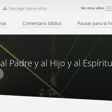
202
Descargar todo en ePub
Ver otros años:
ras
Comentario bíblico
Pautas para la h
al Padre y al Hijo y al Espíri