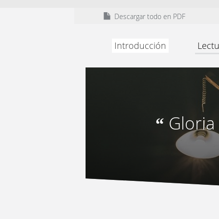
Descargar todo en PDF
Introducción
Lectu
Gloria 
“