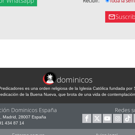
or Whatsapp
Recibir:
Toda la se
Suscri
dominicos
redicadores es una orden religiosa de la Iglesia Católica fundada p
predicación de la Buena Nueva, que brota de una vida de contemplación
ción Dominicos España
Redes s
1, Madrid, 28007 España
 91 434 87 14