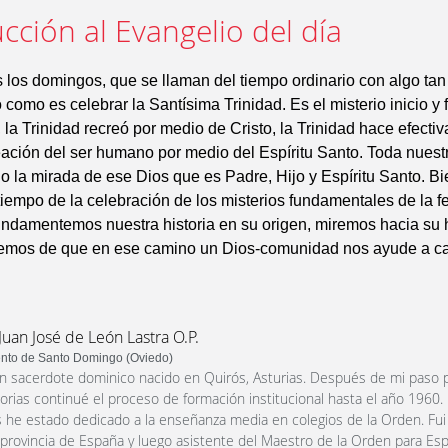
cción al Evangelio del día
os domingos, que se llaman del tiempo ordinario con algo tan
 como es celebrar la Santísima Trinidad. Es el misterio inicio y 
, la Trinidad recreó por medio de Cristo, la Trinidad hace efecti
ación del ser humano por medio del Espíritu Santo. Toda nuestr
jo la mirada de ese Dios que es Padre, Hijo y Espíritu Santo. Bi
tiempo de la celebración de los misterios fundamentales de la fe
undamentemos nuestra historia en su origen, miremos hacia su 
atemos de que en ese camino un Dios-comunidad nos ayude a c
Juan José de León Lastra O.P.
nto de Santo Domingo (Oviedo)
n sacerdote dominico nacido en Quirós, Asturias. Después de mi paso p
orias continué el proceso de formación institucional hasta el año 1960.
 he estado dedicado a la enseñanza media en colegios de la Orden. Fui 
a provincia de España y luego asistente del Maestro de la Orden para Esp