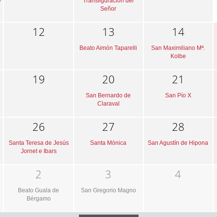
y
Transfiguración del
Señor
12
13
14
Beato Aimón Taparelli
San Maximiliano Mª.
Kolbe
19
20
21
San Bernardo de
San Pío X
Claraval
26
27
28
Santa Teresa de Jesús
Santa Mónica
San Agustín de Hipona
Jornet e Ibars
2
3
4
Beato Guala de
San Gregorio Magno
Bérgamo