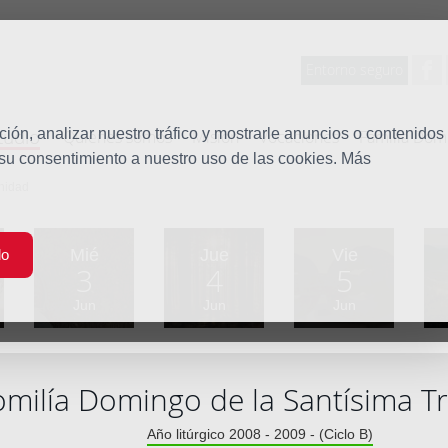
Entorno seguro
tudio
ón, analizar nuestro tráfico y mostrarle anuncios o contenidos
Quiénes somos
Misión
Vocaciones
Familia Dom
 su consentimiento a nuestro uso de las cookies. Más
inidad
Mié
Jue
Vie
do
3
4
5
Jun
Jun
Jun
milía Domingo de la Santísima Tr
Año litúrgico 2008 - 2009 - (Ciclo B)