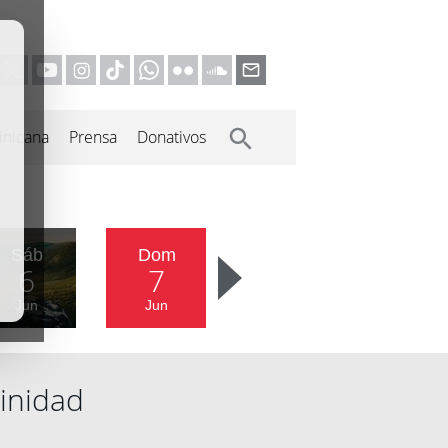
inicana
Prensa
Donativos
Sáb
Dom
6
7
Jun
Jun
inidad