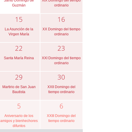
Santo Domingo de
XIX Domingo del tiempo
Guzmán
ordinario
15
16
La Asunción de la
XX Domingo del tiempo
Virgen María
ordinario
22
23
Santa María Reina
XXI Domingo del tiempo
ordinario
29
30
Martirio de San Juan
XXII Domingo del
Bautista
tiempo ordinario
5
6
Aniversario de los
XXIII Domingo del
amigos y bienhechores
tiempo ordinario
difuntos