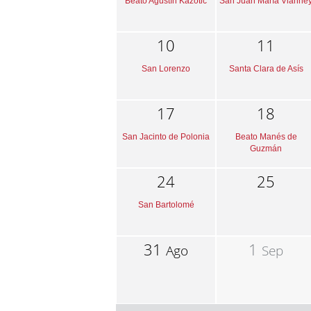
Beato Agustín Kazotic
San Juan María Vianne
10
11
San Lorenzo
Santa Clara de Asís
17
18
San Jacinto de Polonia
Beato Manés de
Guzmán
24
25
San Bartolomé
31
1
Ago
Sep