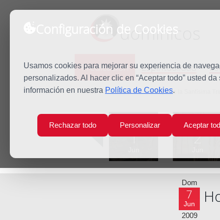
Configuración de Cookies
dominicos
Predicación
Espiritualidad
Es
Usamos cookies para mejorar su experiencia de navegaci
personalizados. Al hacer clic en “Aceptar todo” usted da
información en nuestra
Política de Cookies
.
Inicio
Predicación
Domingo de la Santísima Tr
Lun
Mar
Rechazar todo
Personalizar
Aceptar to
1
2
Jun
Jun
Dom
Ho
7
Jun
2009