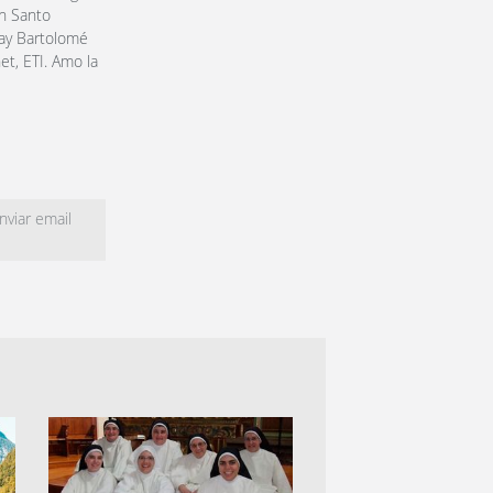
en Santo
ray Bartolomé
et, ETI. Amo la
viar email