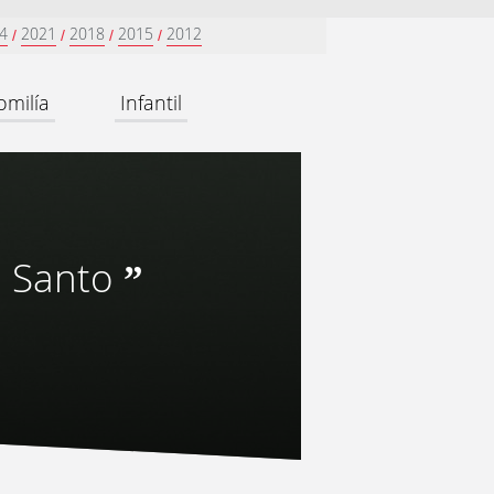
4
2021
2018
2015
2012
/
/
/
/
omilía
Infantil
tu Santo
”