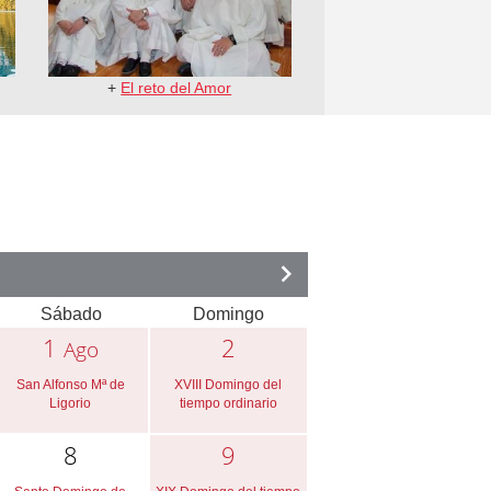
+
El reto del Amor
Sábado
Domingo
1
2
Ago
San Alfonso Mª de
XVIII Domingo del
Ligorio
tiempo ordinario
8
9