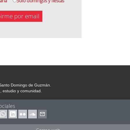
mana
Solo domingos y fiestas
birme por email
or Santo Domingo de Guzmán.
, estudio y comunidad.
ociales