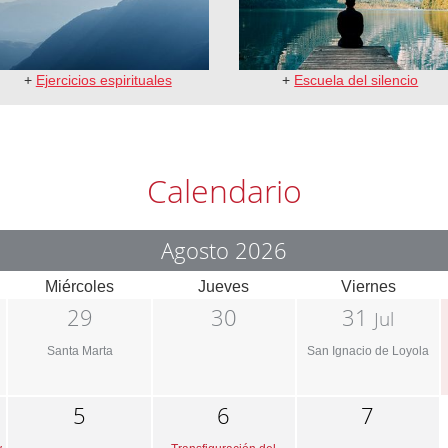
+
Ejercicios espirituales
+
Escuela del silencio
Calendario
Agosto 2026
Miércoles
Jueves
Viernes
29
30
31
Jul
Santa Marta
San Ignacio de Loyola
5
6
7