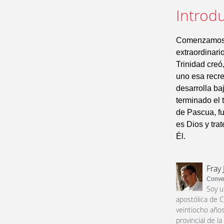
Introdu
Comenzamos l
extraordinario
Trinidad creó
uno esa recre
desarrolla ba
terminado el 
de Pascua, f
es Dios y tr
Él.
Fray 
Conve
Soy u
apostólica de C
veintiocho años
provincial de l