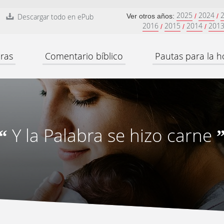
2025
2024
Descargar todo en ePub
Ver otros años:
/
/
2016
2015
2014
201
/
/
/
ras
Comentario bíblico
Pautas para la h
Y la Palabra se hizo carne
“