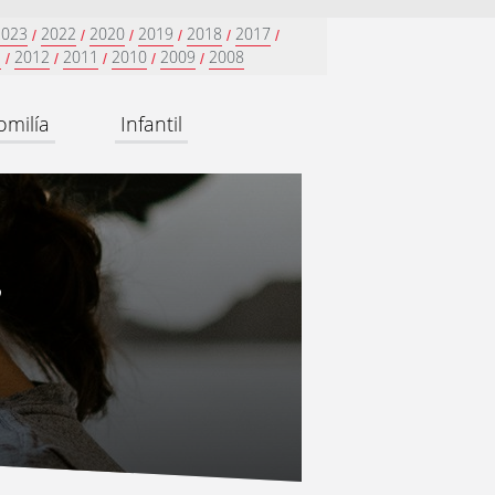
2023
2022
2020
2019
2018
2017
/
/
/
/
/
/
3
2012
2011
2010
2009
2008
/
/
/
/
/
omilía
Infantil
”