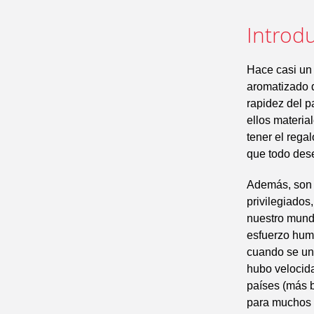
Introdu
Hace casi un
aromatizado d
rapidez del p
ellos materi
tener el rega
que todo des
Además, son 
privilegiados
nuestro mund
esfuerzo hum
cuando se une
hubo velocid
países (más 
para muchos d