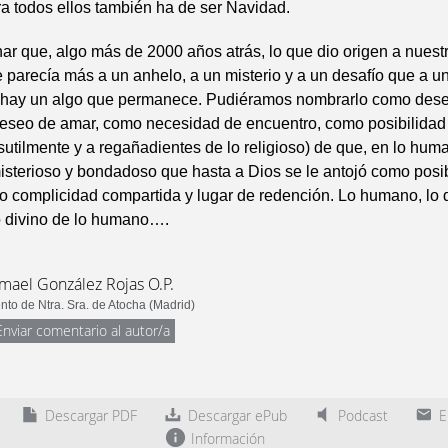
a todos ellos también ha de ser Navidad.
r que, algo más de 2000 años atrás, lo que dio origen a nuest
 parecía más a un anhelo, a un misterio y a un desafío que a una
 hay un algo que permanece. Pudiéramos nombrarlo como dese
deseo de amar, como necesidad de encuentro, como posibilidad
utilmente y a regañadientes de lo religioso) de que, en lo hum
isterioso y bondadoso que hasta a Dios se le antojó como posi
o complicidad compartida y lugar de redención. Lo humano, lo 
o divino de lo humano….
smael González Rojas O.P.
to de Ntra. Sra. de Atocha (Madrid)
Enviar comentario al autor/a
Descargar PDF
Descargar ePub
Podcast
En
Información