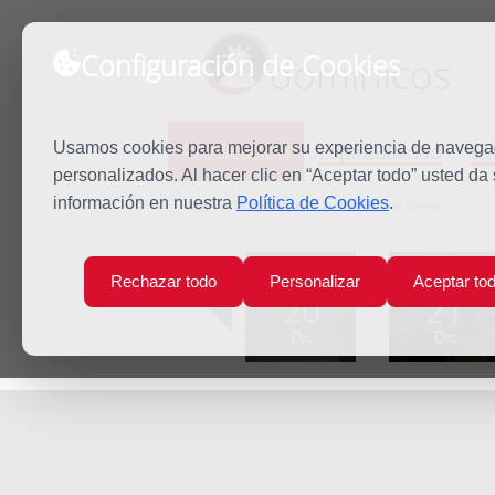
Configuración de Cookies
dominicos
Predicación
Espiritualidad
Es
Usamos cookies para mejorar su experiencia de navegaci
personalizados. Al hacer clic en “Aceptar todo” usted da
información en nuestra
Política de Cookies
.
Inicio
Predicación
Natividad del Señor
Lun
Mar
Rechazar todo
Personalizar
Aceptar to
20
21
Dic
Dic