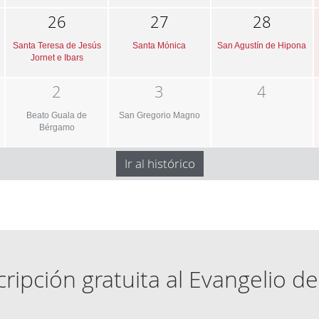
26
27
28
Santa Teresa de Jesús
Santa Mónica
San Agustín de Hipona
Jornet e Ibars
2
3
4
Beato Guala de
San Gregorio Magno
Bérgamo
Ir al histórico
ripción gratuita al Evangelio de