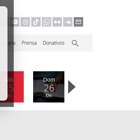
inicana
Prensa
Donativos
Sáb
Dom
25
26
Dic
Dic