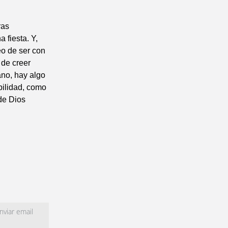
ras
 fiesta. Y,
o de ser con
 de creer
ano, hay algo
bilidad, como
de Dios
viar email