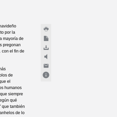
 navideño
to por la
la mayoría de
os pregonan
 con el fin de
más
blos de
que el
los humanos
r que siempre
según qué
’ que también
anhelos de lo