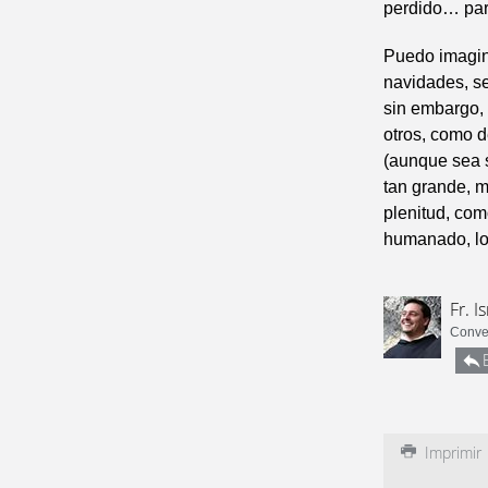
perdido… par
Puedo imagina
navidades, se
sin embargo,
otros, como 
(aunque sea s
tan grande, m
plenitud, com
humanado, l
Fr. I
Conven
Imprimir