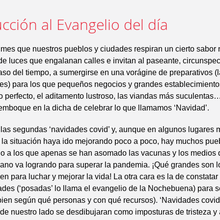
cción al Evangelio del día
 mes que nuestros pueblos y ciudades respiran un cierto sabor
e luces que engalanan calles e invitan al paseante, circunspec
aso del tiempo, a sumergirse en una vorágine de preparativos (
ales) para los que pequeños negocios y grandes establecimient
lo perfecto, el aditamento lustroso, las viandas más suculentas…
emboque en la dicha de celebrar lo que llamamos ‘Navidad’.
las segundas ‘navidades covid’ y, aunque en algunos lugares 
, la situación haya ido mejorando poco a poco, hay muchos pue
o a los que apenas se han asomado las vacunas y los medios 
ano va logrando para superar la pandemia. ¡Qué grandes son 
n para luchar y mejorar la vida! La otra cara es la de constata
ades (‘posadas’ lo llama el evangelio de la Nochebuena) para 
bien según qué personas y con qué recursos). ‘Navidades covid
e nuestro lado se desdibujaran como imposturas de tristeza y 