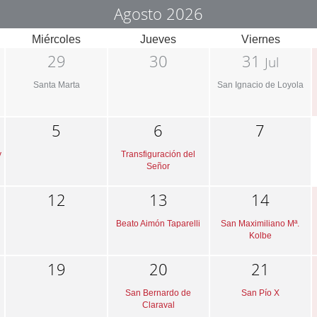
Agosto 2026
Miércoles
Jueves
Viernes
29
30
31
Jul
Santa Marta
San Ignacio de Loyola
5
6
7
y
Transfiguración del
Señor
12
13
14
Beato Aimón Taparelli
San Maximiliano Mª.
Kolbe
19
20
21
San Bernardo de
San Pío X
Claraval