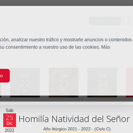
Entorno seguro
tudio
ón, analizar nuestro tráfico y mostrarle anuncios o contenidos
Quiénes somos
Misión
Vocaciones
Familia Dom
 su consentimiento a nuestro uso de las cookies. Más
Mié
Jue
Vie
do
22
23
24
Dic
Dic
Dic
Sáb
Homilía Natividad del Señor
25
Dic
Año litúrgico 2021 - 2022 - (Ciclo C)
2021