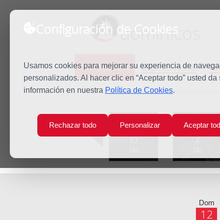
Configuración de Cookies
dominicos
Predicación
Espiritualidad
Es
Usamos cookies para mejorar su experiencia de navegaci
personalizados. Al hacer clic en “Aceptar todo” usted da
información en nuestra
Política de Cookies
.
Inicio
Predicación
Tercer Domingo de Adviento
Lun
Mar
Rechazar todo
Personalizar
Aceptar to
6
7
Dic
Dic
Dom
12