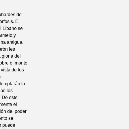
cobardes de
rfosis. El
el Líbano se
armelo y
ina antigua.
arón les
 gloria del
sobre el monte
 vista de los
a
templarán la
ar, los
. De este
mente el
ión del poder
ento se
lo puede