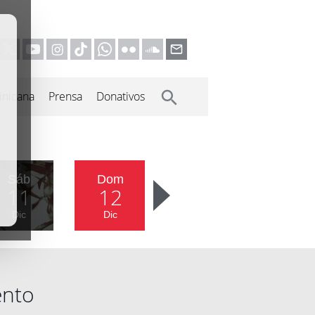
inicana
Prensa
Donativos
Sáb
Dom
11
12
Dic
Dic
ento