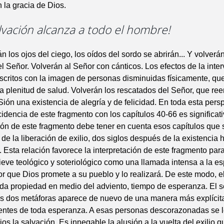
 la gracia de Dios.
alvación alcanza a todo el hombre!
 los ojos del ciego, los oídos del sordo se abrirán... Y volverán
l Señor. Volverán al Señor con cánticos. Los efectos de la inte
scritos con la imagen de personas disminuidas físicamente, qu
a plenitud de salud. Volverán los rescatados del Señor, que r
ión una existencia de alegría y de felicidad. En toda esta pers
ncidencia de este fragmento con los capítulos 40-66 es significati
ción de este fragmento debe tener en cuenta esos capítulos que 
de la liberación de exilio, dos siglos después de la existencia h
s. Esta relación favorece la interpretación de este fragmento par
ieve teológico y soteriológico como una llamada intensa a la e
or que Dios promete a su pueblo y lo realizará. De este modo, e
da propiedad en medio del adviento, tiempo de esperanza. El s
s dos metáforas aparece de nuevo de una manera más explícita
entes de toda esperanza. A esas personas descorazonadas se 
os la salvación. Es innegable la alusión a la vuelta del exilio q