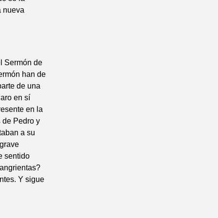
a nueva
el Sermón de
Sermón han de
parte de una
laro en sí
resente en la
s de Pedro y
taban a su
 grave
e sentido
sangrientas?
ntes. Y sigue