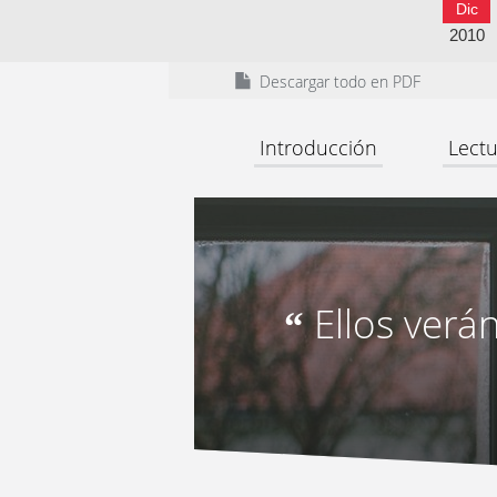
Dic
2010
Descargar todo en PDF
Introducción
Lectu
Ellos verán
“