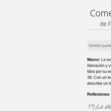
Comen
de F
También puede
Marco:
La se
liberación y 
libro por su 
39. Con un len
describe un Is
Reflexiones
1ª) ¡La a