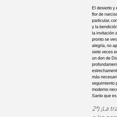
El desierto y
flor de narci
particular, c
y la bendició
la invitación 
pronto se ver
alegría, no a
siete veces en
un don de Dio
profundamente
estrechamente
más necesario
seguimiento p
moderno necesi
Santo que es 
2ª) ¡La t