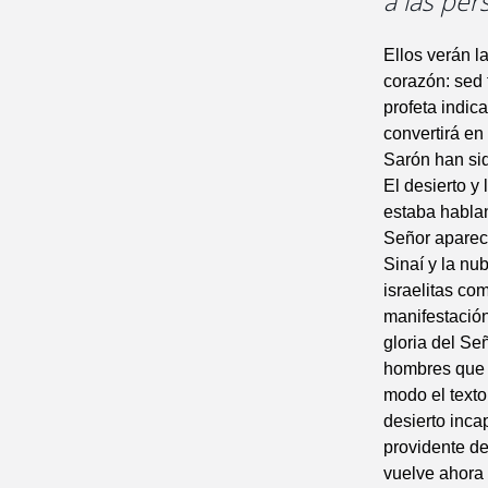
a las per
Ellos verán l
corazón: sed 
profeta indic
convertirá en
Sarón han sid
El desierto y
estaba habland
Señor aparecí
Sinaí y la nub
israelitas co
manifestación
gloria del Se
hombres que v
modo el text
desierto inca
providente de
vuelve ahora