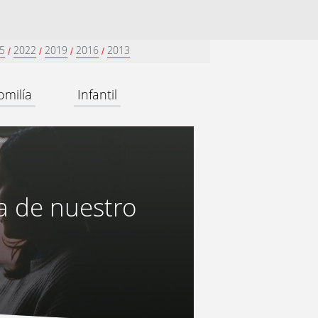
5
2022
2019
2016
2013
/
/
/
/
omilía
Infantil
za de nuestro