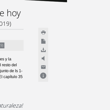
de hoy
2019)
19)
es y la
l resto del
junto de Is 1-
El capítulo 35
aturaleza!