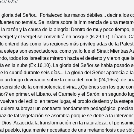
sonas!
a gloria del Señor... Fortaleced las manos débiles... decir a los 
fuertes no temáis. Se insiste sobre la inminencia de una metamo
a la razón y la causa de la alegría: Dentro de muy poco tiempo, 
 vergel y el vergel se convertirá en bosque (Is 29,17). Líbano, C
o entendidas como las regiones más privilegiadas de la Palest
 la estepa son espectadores, como ya lo fue el Sinaí: Mientras A
o, todos los israelitas miraron hacia el desierto y vieron que la
a en la nube (Ex 16,10). La gloria del Señor se había posado 
e lo cubrió durante seis días... La gloria del Señor aparecía a la
mo un fuego devorador sobre la cima del monte (24,16ss), de un
 sensible de la omnipotencia divina. ¿Quiénes son los que con
ñor? en primer, el Líbano, el Carmelo y el Sarón; en segundo lug
uelven del exilio; en tercer lugar, el propio desierto y la estepa
o quiere subrayar un contraste hondamente pedagógico: precisa
paz de tal vegetación se asombra porque se debe a la intervenc
 Dios. Acaecida la transformación en la naturaleza, el pensami
 al pueblo, igualmente necesitado de una metamorfosis que só