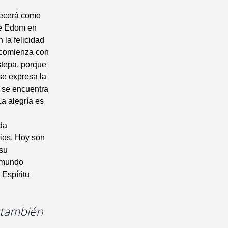
orecerá como
bre Edom en
 la felicidad
, comienza con
estepa, porque
se expresa la
e se encuentra
La alegría es
da
Dios. Hoy son
 su
l mundo
 Espíritu
r también