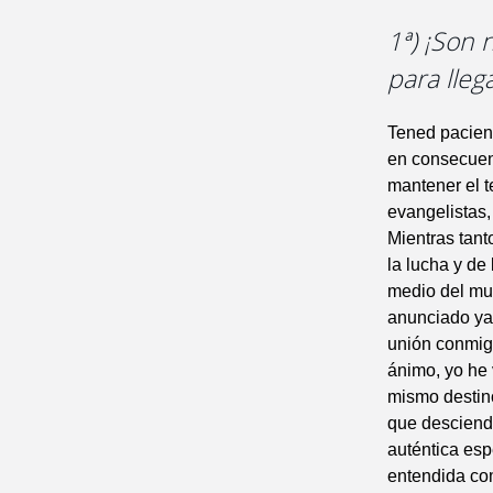
1ª) ¡Son 
para lleg
Tened pacienc
en consecuenc
mantener el t
evangelistas,
Mientras tant
la lucha y de
medio del mun
anunciado ya 
unión conmigo
ánimo, yo he 
mismo destino
que desciende
auténtica esp
entendida co