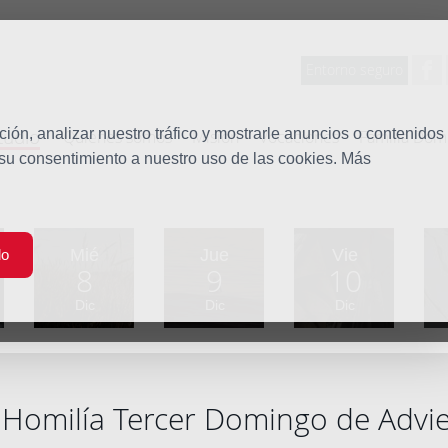
Entorno seguro
tudio
ón, analizar nuestro tráfico y mostrarle anuncios o contenidos
Quiénes somos
Misión
Vocaciones
Familia Dom
 su consentimiento a nuestro uso de las cookies. Más
Mié
Jue
Vie
do
8
9
10
Dic
Dic
Dic
Homilía Tercer Domingo de Advi