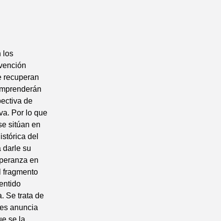
 los
rvención
e recuperan
eemprenderán
pectiva de
va. Por lo que
se sitúan en
istórica del
a darle su
speranza en
l fragmento
entido
. Se trata de
les anuncia
ue se la