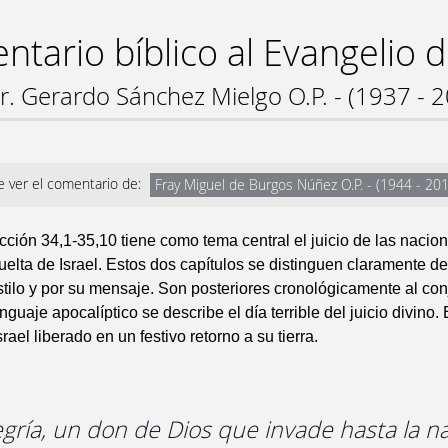
tario bíblico al Evangelio 
r. Gerardo Sánchez Mielgo O.P. - (1937 - 
 ver el comentario de:
Fray Miguel de Burgos Núñez O.P. - (1944 - 20
cción 34,1-35,10 tiene como tema central el juicio de las nacion
vuelta de Israel. Estos dos capítulos se distinguen claramente de
estilo y por su mensaje. Son posteriores cronológicamente al con
guaje apocalíptico se describe el día terrible del juicio divino. 
rael liberado en un festivo retorno a su tierra.
legría, un don de Dios que invade hasta la n