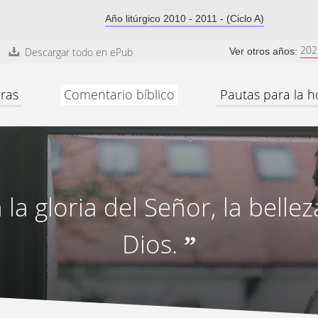
Año litúrgico 2010 - 2011 - (Ciclo A)
202
Descargar todo en ePub
Ver otros años:
ras
Comentario bíblico
Pautas para la h
 la gloria del Señor, la belle
Dios.
”