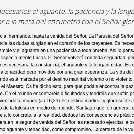
necesarios el aguante, la paciencia y la lon
ar a la meta del encuentro con el Señor glor
ia, hermanos, hasta la venida del Señor. La Parusía del Señor 
ia las dudas surgían en el corazón de los creyentes. Es neces
emple y el aguante en una paciencia a toda prueba. Así lo pens
 especialmente Lucas. El Señor volverá con toda seguridad, pe
o es necesaria la constancia, el aguante y la longanimidad. Es 
 la tenacidad pero movidos por una gran esperanza. La vida del
do está marcada por el destino martirial violento o no violento
el Maestro: Os he dicho esto, para que podáis encontrar la paz
. En el mundo encontraréis dificultades y tendréis que sufrir, p
vencido al mundo (Jn 16,33). El destino martirial y glorioso de 
 de la Iglesia en medio del mundo. Santiago que, en general,
 a lo concreto, a la realidad, deduce las consecuencias práctic
era en la segunda venida del Señor: es necesario ejercitar la p
mo aguante y tenacidad, como compromiso. La certeza de la vu