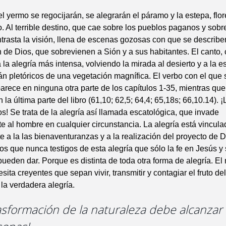
 el yermo se regocijarán, se alegrarán el páramo y la estepa, fl
so. Al terrible destino, que cae sobre los pueblos paganos y so
ontrasta la visión, llena de escenas gozosas con que se describen
n de Dios, que sobrevienen a Sión y a sus habitantes. El canto
a la alegría más intensa, volviendo la mirada al desierto y a la 
án pletóricos de una vegetación magnífica. El verbo con el que 
parece en ninguna otra parte de los capítulos 1-35, mientras qu
 la última parte del libro (61,10; 62,5; 64,4; 65,18s; 66,10.14). ¡
s! Se trata de la alegría así llamada escatológica, que invade
 al hombre en cualquier circunstancia. La alegría está vincula
 a la las bienaventuranzas y a la realización del proyecto de 
s que nunca testigos de esta alegría que sólo la fe en Jesús y
ueden dar. Porque es distinta de toda otra forma de alegría. E
ta creyentes que sepan vivir, transmitir y contagiar el fruto del
la verdadera alegría.
rasformación de la naturaleza debe alcanza