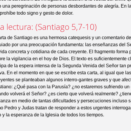
 una peregrinación de personas desbordantes de alegría. En l
prohíbe todo signo y gesto de dolor.
 lectura: (Santiago 5,7-10)
rta de Santiago es una hermosa catequesis y un comentario d
uiado por una preocupación fundamenta: las enseñanzas del 
 vida concreta y cotidiana de cada creyente. El fragmento forma 
re la vigilancia en el hoy de Dios. El texto es suficientemente c
ipa de la espera intensa de la Segunda Venida del Señor tan p
tiva. En el momento en que se escribe esta carta, al igual que la
eyentes se planteaban algunos interro-gantes graves y que afec
istiano: ¿Qué pasa con la Parusía? ¿no estaremos sufriendo un
do volverá el Señor? ¿es cierto que volverá realmente? ¿tien
anza en medio de tantas dificultades y persecuciones incluso 
 Pedro y Judas tratan de responder a estos urgentes interroga
o y la esperanza de la Iglesia de todos los tiempos.