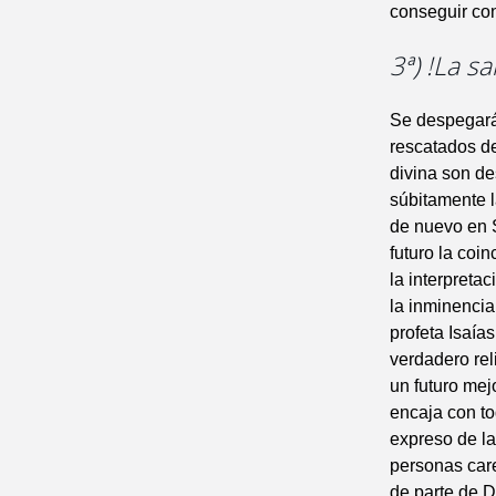
conseguir con
3ª) !La s
Se despegarán
rescatados de
divina son de
súbitamente l
de nuevo en S
futuro la coi
la interpreta
la inminencia 
profeta Isaía
verdadero rel
un futuro mej
encaja con to
expreso de la
personas car
de parte de Di