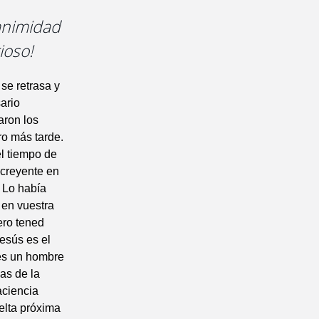
ganimidad
ioso!
se retrasa y
ario
aron los
ro más tarde.
el tiempo de
 creyente en
. Lo había
 en vuestra
ero tened
Jesús es el
 es un hombre
as de la
aciencia
elta próxima