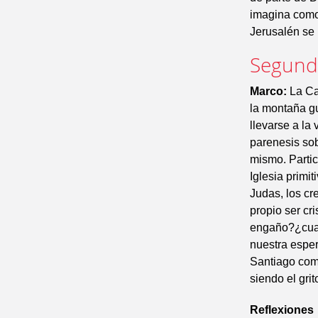
imagina como
Jerusalén se 
Segunda
Marco:
La Ca
la montaña g
llevarse a la
parenesis sob
mismo. Partic
Iglesia primi
Judas, los cr
propio ser cr
engaño?¿cuan
nuestra esper
Santiago como
siendo el grit
Reflexiones