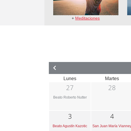
+
Meditaciones
Lunes
Martes
27
28
Beato Roberto Nutter
3
4
Beato Agustín Kazotic
San Juan María Vianne