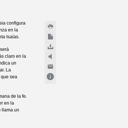
sia configura
nza en la
ta Isaías.
 será
s claro en la
indica un
ar. La
e que sea
mana de la fe.
r en la
o llama un