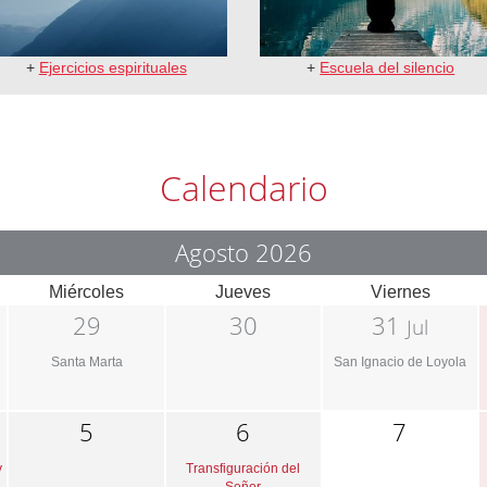
+
Ejercicios espirituales
+
Escuela del silencio
Calendario
Agosto 2026
Miércoles
Jueves
Viernes
29
30
31
Jul
Santa Marta
San Ignacio de Loyola
5
6
7
y
Transfiguración del