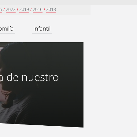
5
2022
2019
2016
2013
/
/
/
/
omilía
Infantil
za de nuestro