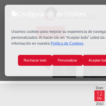
Configuración de Cookies
dominicos
Predicación
Espiritualidad
Es
Usamos cookies para mejorar su experiencia de navegaci
personalizados. Al hacer clic en “Aceptar todo” usted da
información en nuestra
Política de Cookies
.
Inicio
Predicación
Tercer Domingo de Adviento
Lun
Mar
Rechazar todo
Personalizar
Aceptar to
6
7
Dic
Dic
Dom
12
Dic
2010