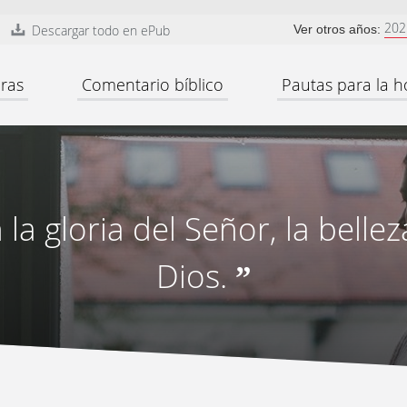
202
Descargar todo en ePub
Ver otros años:
ras
Comentario bíblico
Pautas para la h
 la gloria del Señor, la belle
Dios.
”