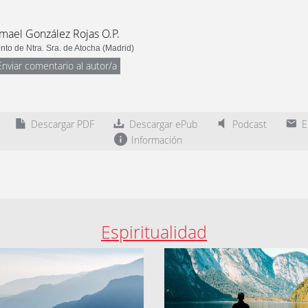
smael González Rojas O.P.
to de Ntra. Sra. de Atocha (Madrid)
Enviar comentario al autor/a
Descargar PDF
Descargar ePub
Podcast
En
Información
Espiritualidad