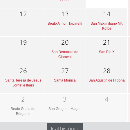
Señor
12
13
14
Beato Aimón Taparelli
San Maximiliano Mª.
Kolbe
19
20
21
San Bernardo de
San Pío X
Claraval
26
27
28
Santa Teresa de Jesús
Santa Mónica
San Agustín de Hipona
Jornet e Ibars
2
3
4
Beato Guala de
San Gregorio Magno
Bérgamo
Ir al histórico