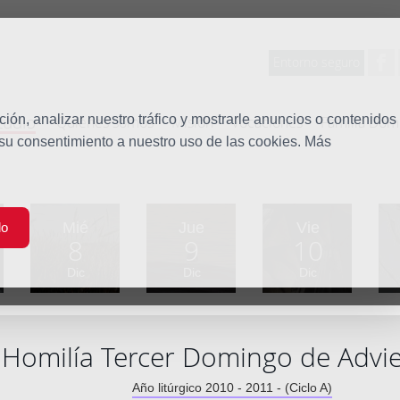
Entorno seguro
tudio
ón, analizar nuestro tráfico y mostrarle anuncios o contenidos
Quiénes somos
Misión
Vocaciones
Familia Dom
 su consentimiento a nuestro uso de las cookies. Más
Mié
Jue
Vie
do
8
9
10
Dic
Dic
Dic
Homilía Tercer Domingo de Advi
Año litúrgico 2010 - 2011 - (Ciclo A)