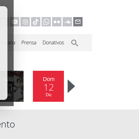
inicana
Prensa
Donativos
Sáb
Dom
11
12
Dic
Dic
ento