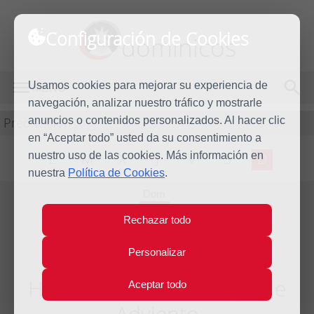
Configuración de Cookies
dominicos
Usamos cookies para mejorar su experiencia de
MENÚ
navegación, analizar nuestro tráfico y mostrarle
Predicación
anuncios o contenidos personalizados. Al hacer clic
en “Aceptar todo” usted da su consentimiento a
nuestro uso de las cookies. Más información en
L
M
X
J
V
S
D
nuestra
Política de Cookies
.
Dom
12
Rechazar todo
Dic
2010
Personalizar
Homilía Tercer Domingo de
Aceptar todo